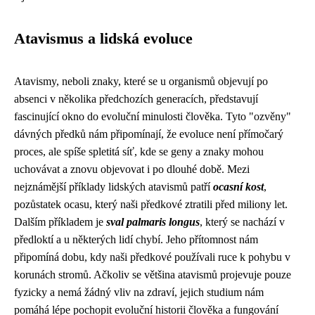
Atavismus a lidská evoluce
Atavismy, neboli znaky, které se u organismů objevují po
absenci v několika předchozích generacích, představují
fascinující okno do evoluční minulosti člověka. Tyto "ozvěny"
dávných předků nám připomínají, že evoluce není přímočarý
proces, ale spíše spletitá síť, kde se geny a znaky mohou
uchovávat a znovu objevovat i po dlouhé době. Mezi
nejznámější příklady lidských atavismů patří
ocasní kost
,
pozůstatek ocasu, který naši předkové ztratili před miliony let.
Dalším příkladem je
sval palmaris longus
, který se nachází v
předloktí a u některých lidí chybí. Jeho přítomnost nám
připomíná dobu, kdy naši předkové používali ruce k pohybu v
korunách stromů. Ačkoliv se většina atavismů projevuje pouze
fyzicky a nemá žádný vliv na zdraví, jejich studium nám
pomáhá lépe pochopit evoluční historii člověka a fungování