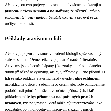
Ačkoliv jsou tyto projevy atavismu u lidí vzácné, poukazují na
plasticitu našeho genomu a na možnost, že některé "dávno
zapomenuté" geny mohou být stále aktivní
a projevit se za
určitých okolností.
Příklady atavismu u lidí
Ačkoliv je pojem atavismus v moderní biologii spíše zastaralý,
stále se s ním můžeme setkat v populárně naučné literatuře.
Atavismy jsou obecně chápány jako znaky, které se u daného
druhu již běžně nevyskytují, ale byly přítomny u jeho předků. U
lidí se jako příklady atavismu někdy uvádějí
silné ochlupení
,
například na obličeji, zádech nebo celém těle. Toto ochlupení se
podobá srsti primátů, našich evolučních příbuzných. Dalším
příkladem může být
přítomnost nadpočetných prsních
bradavek
, tzv. polymastie, která může být interpretována jako
pozůstatek po mnohočetných mléčných žlázách u našich