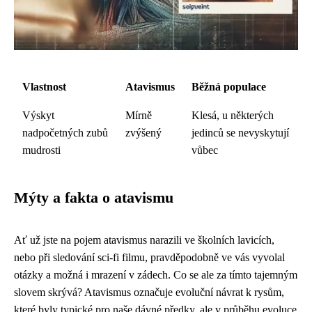
Vlastnost
Atavismus
Běžná populace
Výskyt
Mírně
Klesá, u některých
nadpočetných zubů
zvýšený
jedinců se nevyskytují
mudrosti
vůbec
Mýty a fakta o atavismu
Ať už jste na pojem atavismus narazili ve školních lavicích,
nebo při sledování sci-fi filmu, pravděpodobně ve vás vyvolal
otázky a možná i mrazení v zádech. Co se ale za tímto tajemným
slovem skrývá? Atavismus označuje evoluční návrat k rysům,
které byly typické pro naše dávné předky, ale v průběhu evoluce