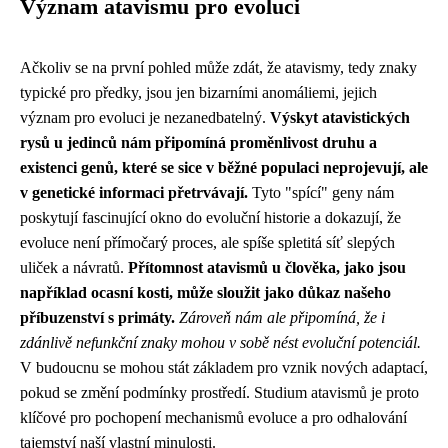
Význam atavismu pro evoluci
Ačkoliv se na první pohled může zdát, že atavismy, tedy znaky
typické pro předky, jsou jen bizarními anomáliemi, jejich
význam pro evoluci je nezanedbatelný.
Výskyt atavistických
rysů u jedinců nám připomíná proměnlivost druhu a
existenci genů, které se sice v běžné populaci neprojevují, ale
v genetické informaci přetrvávají.
Tyto "spící" geny nám
poskytují fascinující okno do evoluční historie a dokazují, že
evoluce není přímočarý proces, ale spíše spletitá síť slepých
uliček a návratů.
Přítomnost atavismů u člověka, jako jsou
například ocasní kosti, může sloužit jako důkaz našeho
příbuzenství s primáty.
Zároveň nám ale připomíná, že i
zdánlivě nefunkční znaky mohou v sobě nést evoluční potenciál.
V budoucnu se mohou stát základem pro vznik nových adaptací,
pokud se změní podmínky prostředí. Studium atavismů je proto
klíčové pro pochopení mechanismů evoluce a pro odhalování
tajemství naší vlastní minulosti.