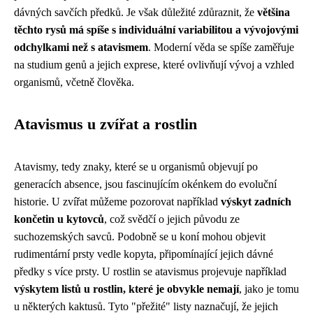
dávných savčích předků. Je však důležité zdůraznit, že
většina
těchto rysů má spíše s individuální variabilitou a vývojovými
odchylkami než s atavismem
. Moderní věda se spíše zaměřuje
na studium genů a jejich exprese, které ovlivňují vývoj a vzhled
organismů, včetně člověka.
Atavismus u zvířat a rostlin
Atavismy, tedy znaky, které se u organismů objevují po
generacích absence, jsou fascinujícím okénkem do evoluční
historie. U zvířat můžeme pozorovat například
výskyt zadních
končetin u kytovců
, což svědčí o jejich původu ze
suchozemských savců. Podobně se u koní mohou objevit
rudimentární prsty vedle kopyta, připomínající jejich dávné
předky s více prsty. U rostlin se atavismus projevuje například
výskytem listů u rostlin, které je obvykle nemají
, jako je tomu
u některých kaktusů. Tyto "přežité" listy naznačují, že jejich