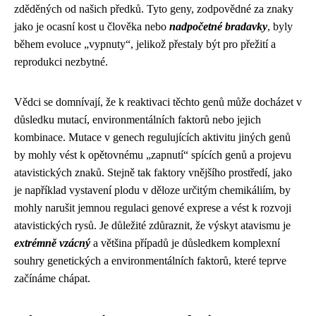
zděděných od našich předků. Tyto geny, zodpovědné za znaky
jako je ocasní kost u člověka nebo
nadpočetné bradavky
, byly
během evoluce „vypnuty“, jelikož přestaly být pro přežití a
reprodukci nezbytné.
Vědci se domnívají, že k reaktivaci těchto genů může docházet v
důsledku mutací, environmentálních faktorů nebo jejich
kombinace. Mutace v genech regulujících aktivitu jiných genů
by mohly vést k opětovnému „zapnutí“ spících genů a projevu
atavistických znaků. Stejně tak faktory vnějšího prostředí, jako
je například vystavení plodu v děloze určitým chemikáliím, by
mohly narušit jemnou regulaci genové exprese a vést k rozvoji
atavistických rysů. Je důležité zdůraznit, že výskyt atavismu je
extrémně vzácný
a většina případů je důsledkem komplexní
souhry genetických a environmentálních faktorů, které teprve
začínáme chápat.