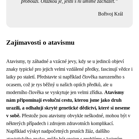
probouzí. Otázkou je, jestli s ní umíme zacházet.
Bořivoj Král
Zajímavosti o atavismu
Atavismy, ty záhadné a vzácné jevy, kdy se u jedinců objeví
znaky typické pro jejich velmi vzdálené předky, fascinují vědce i
laiky po staletí. Představte si například člověka narozeného s
ocasem, což je rys běžný u našich opiích předků, ale u
moderního člověka se vyskytuje jen velmi zřídka.
Atavismy
nám připomínají evoluční cestu, kterou jsme jako druh
urazili, a odhalují skryté genetické dědictví, které si neseme
v sobě.
Přestože jsou atavismy obvykle neškodné, mohou být v
některých případech i zdrojem zdravotních komplikací.
Například výskyt nadpočetných prsních žláz, dalšího
atavistického znaku, může být spojen s problémy s kojením.