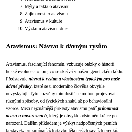
Mýty a fakta o atavismu
Zajímavosti o atavismu
Atavismus v kultuře
Výzkum atavismu dnes
Atavismus: Návrat k dávným rysům
Atavismus, fascinující fenomén, vzbuzuje otázky o historii
lidské evoluce a o tom, co se skrývá v našem genetickém kódu.
Představuje
návrat k rysům a vlastnostem typickým pro naše
dávné předky
, které se u moderního člověka obvykle
nevyskytují. Tyto "ozvěny minulosti" se mohou projevovat
různými způsoby, od fyzických znaků až po behaviorální
vzorce. Mezi nejznámější příklady atavismu patří
přítomnost
ocasu u novorozenců
, který je obvykle odstraněn krátce po
narození. Dalším příkladem je výskyt nadpočetných prsních
bradavek, připomínajících stavbu těla našich savčích předků.