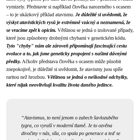
vymizely. Představte si například člověka narozeného s ocasem
– to je ukázkový příklad atavismu.
Je důležité si uvědomit, že
výskyt atavistických rysů je extrémně vzácný a neznamená, že
se vracíme zpět k opicím.
Většinou se jedná o izolované případy,
které jsou způsobeny drobnými chybami v genetickém kódu.
Tyto "chyby" nám ale zároveň připomínají fascinující cestu
evoluce a to, jak jsme geneticky propojeni s našimi dávnými
předky.
Ačkoliv představa člověka s ocasem může působit
znepokojivě, je důležité si uvědomit, že atavismy jsou spíše
raritou než hrozbou.
Většinou se jedná o neškodné odchylky,
které nijak neovlivňují kvalitu života daného jedince.
Atavismus, to není jenom o zubech šavlozubého
tygra, co vyraší v moderní tlamě. Je to ozvěna
divočiny v nás, síla, co spala po generace a teď se