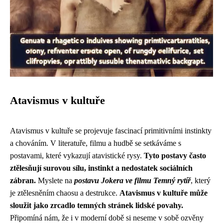
Atavismus v kultuře
Atavismus v kultuře se projevuje fascinací primitivními instinkty
a chováním. V literatuře, filmu a hudbě se setkáváme s
postavami, které vykazují atavistické rysy.
Tyto postavy často
ztělesňují surovou sílu, instinkt a nedostatek sociálních
zábran.
Myslete na
postavu Jokera ve filmu Temný rytíř
, který
je ztělesněním chaosu a destrukce.
Atavismus v kultuře může
sloužit jako zrcadlo temných stránek lidské povahy.
Připomíná nám, že i v moderní době si neseme v sobě ozvěny