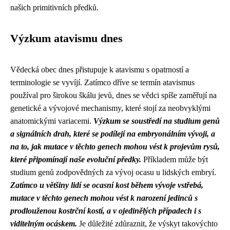
našich primitivních předků.
Výzkum atavismu dnes
Vědecká obec dnes přistupuje k atavismu s opatrností a
terminologie se vyvíjí. Zatímco dříve se termín atavismus
používal pro širokou škálu jevů, dnes se vědci spíše zaměřují na
genetické a vývojové mechanismy, které stojí za neobvyklými
anatomickými variacemi.
Výzkum se soustředí na studium genů
a signálních drah, které se podílejí na embryonálním vývoji, a
na to, jak mutace v těchto genech mohou vést k projevům rysů,
které připomínají naše evoluční předky.
Příkladem může být
studium genů zodpovědných za vývoj ocasu u lidských embryí.
Zatímco u většiny lidí se ocasní kost během vývoje vstřebá,
mutace v těchto genech mohou vést k narození jedinců s
prodlouženou kostrční kostí, a v ojedinělých případech i s
viditelným ocáskem.
Je důležité zdůraznit, že výskyt takovýchto