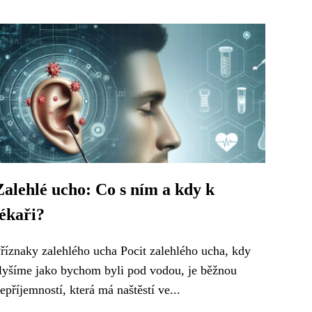
Zalehlé ucho: Co s ním a kdy k
lékaři?
říznaky zalehlého ucha Pocit zalehlého ucha, kdy
lyšíme jako bychom byli pod vodou, je běžnou
epříjemností, která má naštěstí ve...