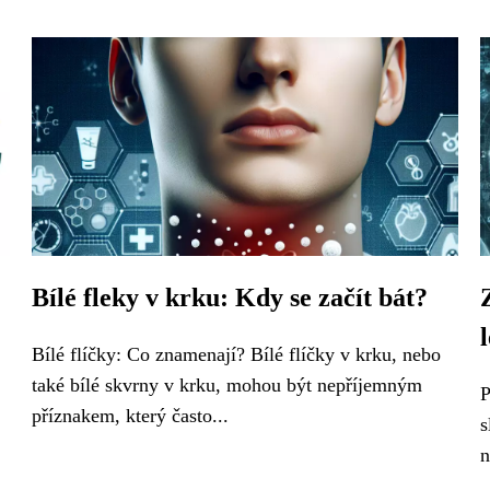
Bílé fleky v krku: Kdy se začít bát?
Bílé flíčky: Co znamenají? Bílé flíčky v krku, nebo
také bílé skvrny v krku, mohou být nepříjemným
P
příznakem, který často...
s
n