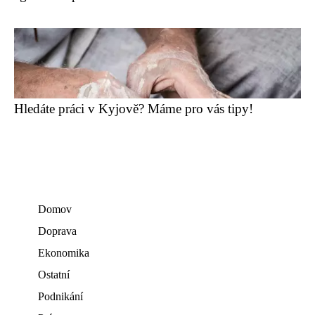
Hledáte práci v Kyjově? Máme pro vás tipy!
Domov
Doprava
Ekonomika
Ostatní
Podnikání