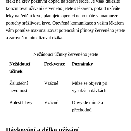
efekt na krev pozitivní dopad na zdraví srdce. Je však důležité
konzultovat užívání červeného jetele s lékařem, pokud užíváte
léky na ředění krve, plánujete operaci nebo máte v anamnéze
poruchy srážlivosti krve. Otevřená komunikace s vaším lékařem
vám pomůže maximalizovat potenciální přínosy červeného jetele
a zároveň minimalizovat rizika.
Nežádoucí účinky červeného jetele
Nežádoucí
Frekvence
Poznámky
účinek
Žaludeční
Vzácné
Může se objevit při
nevolnost
vysokých dávkách.
Bolest hlavy
Vzácné
Obvykle mírné a
přechodné.
Dávkování a délka užívání