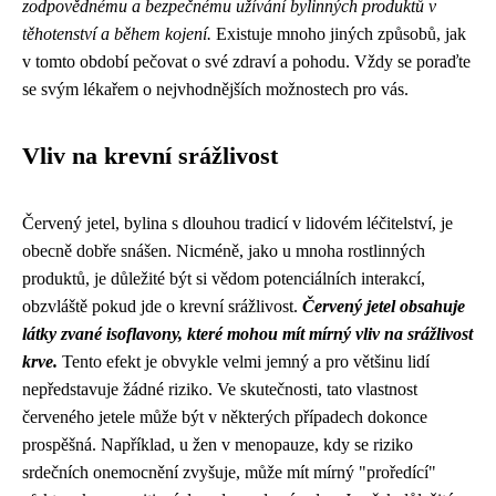
zodpovědnému a bezpečnému užívání bylinných produktů v
těhotenství a během kojení.
Existuje mnoho jiných způsobů, jak
v tomto období pečovat o své zdraví a pohodu. Vždy se poraďte
se svým lékařem o nejvhodnějších možnostech pro vás.
Vliv na krevní srážlivost
Červený jetel, bylina s dlouhou tradicí v lidovém léčitelství, je
obecně dobře snášen. Nicméně, jako u mnoha rostlinných
produktů, je důležité být si vědom potenciálních interakcí,
obzvláště pokud jde o krevní srážlivost.
Červený jetel obsahuje
látky zvané isoflavony, které mohou mít mírný vliv na srážlivost
krve.
Tento efekt je obvykle velmi jemný a pro většinu lidí
nepředstavuje žádné riziko. Ve skutečnosti, tato vlastnost
červeného jetele může být v některých případech dokonce
prospěšná. Například, u žen v menopauze, kdy se riziko
srdečních onemocnění zvyšuje, může mít mírný "proředící"