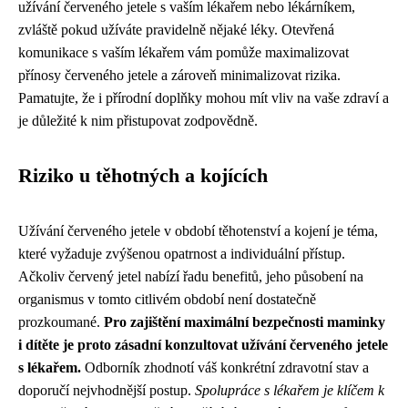
užívání červeného jetele s vaším lékařem nebo lékárníkem,
zvláště pokud užíváte pravidelně nějaké léky. Otevřená
komunikace s vaším lékařem vám pomůže maximalizovat
přínosy červeného jetele a zároveň minimalizovat rizika.
Pamatujte, že i přírodní doplňky mohou mít vliv na vaše zdraví a
je důležité k nim přistupovat zodpovědně.
Riziko u těhotných a kojících
Užívání červeného jetele v období těhotenství a kojení je téma,
které vyžaduje zvýšenou opatrnost a individuální přístup.
Ačkoliv červený jetel nabízí řadu benefitů, jeho působení na
organismus v tomto citlivém období není dostatečně
prozkoumané.
Pro zajištění maximální bezpečnosti maminky
i dítěte je proto zásadní konzultovat užívání červeného jetele
s lékařem.
Odborník zhodnotí váš konkrétní zdravotní stav a
doporučí nejvhodnější postup.
Spolupráce s lékařem je klíčem k