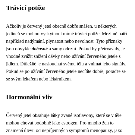
Trávicí potíže
Ačkoliv je červený jetel obecně dobře snášen, u některých
jedinců se mohou vyskytnout mírné trávicí potíže. Mezi ně patří
například nadýmání, plynatost nebo nevolnost. Tyto příznaky
jsou obvykle
dočasné
a samy odezní. Pokud by přetrvávaly, je
vhodné zvážit snížení dávky nebo užívání červeného jetele s
jídlem. Důležité je naslouchat svému tělu a vnímat jeho signály.
Pokud se po užívání červeného jetele necítíte dobře, poraďte se
se svým lékařem nebo lékárníkem.
Hormonální vliv
Červený jetel obsahuje látky zvané isoflavony, které se v těle
mohou chovat podobně jako estrogen. Pro mnoho žen to
znamená úlevu od nepříjemných symptomů menopauzy, jako