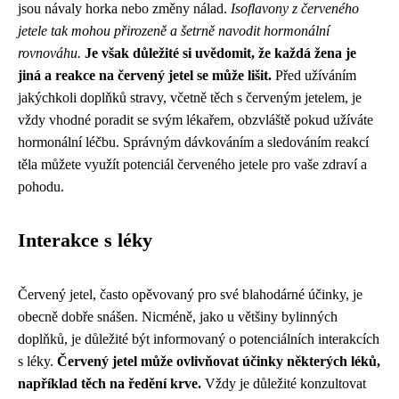
jsou návaly horka nebo změny nálad.
Isoflavony z červeného
jetele tak mohou přirozeně a šetrně navodit hormonální
rovnováhu.
Je však důležité si uvědomit, že každá žena je
jiná a reakce na červený jetel se může lišit.
Před užíváním
jakýchkoli doplňků stravy, včetně těch s červeným jetelem, je
vždy vhodné poradit se svým lékařem, obzvláště pokud užíváte
hormonální léčbu. Správným dávkováním a sledováním reakcí
těla můžete využít potenciál červeného jetele pro vaše zdraví a
pohodu.
Interakce s léky
Červený jetel, často opěvovaný pro své blahodárné účinky, je
obecně dobře snášen. Nicméně, jako u většiny bylinných
doplňků, je důležité být informovaný o potenciálních interakcích
s léky.
Červený jetel může ovlivňovat účinky některých léků,
například těch na ředění krve.
Vždy je důležité konzultovat