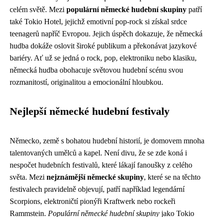
celém světě. Mezi
populární německé hudební skupiny
patří
také Tokio Hotel, jejichž emotivní pop-rock si získal srdce
teenagerů napříč Evropou. Jejich úspěch dokazuje, že německá
hudba dokáže oslovit široké publikum a překonávat jazykové
bariéry. Ať už se jedná o rock, pop, elektroniku nebo klasiku,
německá hudba obohacuje světovou hudební scénu svou
rozmanitostí, originalitou a emocionální hloubkou.
Nejlepší německé hudební festivaly
Německo, země s bohatou hudební historií, je domovem mnoha
talentovaných umělců a kapel. Není divu, že se zde koná i
nespočet hudebních festivalů, které lákají fanoušky z celého
světa. Mezi
nejznámější německé skupiny
, které se na těchto
festivalech pravidelně objevují, patří například legendární
Scorpions, elektroničtí pionýři Kraftwerk nebo rockeři
Rammstein.
Populární německé hudební skupiny
jako Tokio