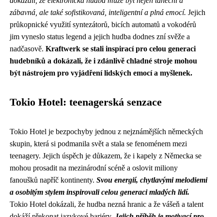
dokázali, že elektronická hudba může být nejen taneční a
zábavná, ale také sofistikovaná, inteligentní a plná emocí.
Jejich
průkopnické využití syntezátorů, bicích automatů a vokodérů
jim vyneslo status legend a jejich hudba dodnes zní svěže a
nadčasově.
Kraftwerk se stali inspirací pro celou generaci
hudebníků a dokázali, že i zdánlivě chladné stroje mohou
být nástrojem pro vyjádření lidských emocí a myšlenek.
Tokio Hotel: teenagerská senzace
Tokio Hotel je bezpochyby jednou z nejznámějších německých
skupin, která si podmanila svět a stala se fenoménem mezi
teenagery. Jejich úspěch je důkazem, že i kapely z Německa se
mohou prosadit na mezinárodní scéně a oslovit miliony
fanoušků napříč kontinenty.
Svou energií, chytlavými melodiemi
a osobitým stylem inspirovali celou generaci mladých lidí.
Tokio Hotel dokázali, že hudba nezná hranic a že vášeň a talent
dokáží překonat jazykové bariéry.
Jejich příběh je motivací pro