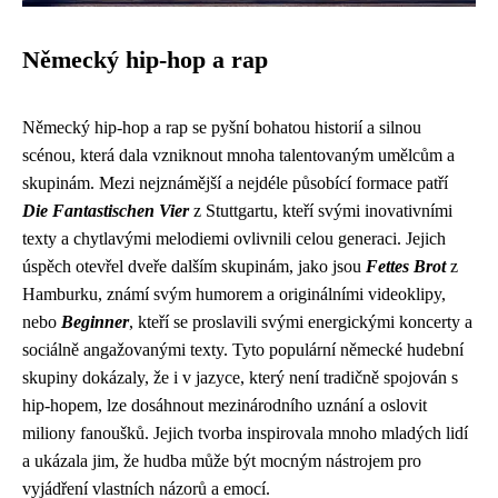
Německý hip-hop a rap
Německý hip-hop a rap se pyšní bohatou historií a silnou
scénou, která dala vzniknout mnoha talentovaným umělcům a
skupinám. Mezi nejznámější a nejdéle působící formace patří
Die Fantastischen Vier
z Stuttgartu, kteří svými inovativními
texty a chytlavými melodiemi ovlivnili celou generaci. Jejich
úspěch otevřel dveře dalším skupinám, jako jsou
Fettes Brot
z
Hamburku, známí svým humorem a originálními videoklipy,
nebo
Beginner
, kteří se proslavili svými energickými koncerty a
sociálně angažovanými texty. Tyto populární německé hudební
skupiny dokázaly, že i v jazyce, který není tradičně spojován s
hip-hopem, lze dosáhnout mezinárodního uznání a oslovit
miliony fanoušků. Jejich tvorba inspirovala mnoho mladých lidí
a ukázala jim, že hudba může být mocným nástrojem pro
vyjádření vlastních názorů a emocí.