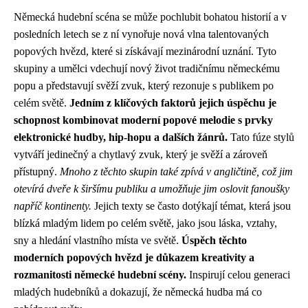
Německá hudební scéna se může pochlubit bohatou historií a v
posledních letech se z ní vynořuje nová vlna talentovaných
popových hvězd, které si získávají mezinárodní uznání. Tyto
skupiny a umělci vdechují nový život tradičnímu německému
popu a představují svěží zvuk, který rezonuje s publikem po
celém světě.
Jedním z klíčových faktorů jejich úspěchu je
schopnost kombinovat moderní popové melodie s prvky
elektronické hudby, hip-hopu a dalších žánrů.
Tato fúze stylů
vytváří jedinečný a chytlavý zvuk, který je svěží a zároveň
přístupný.
Mnoho z těchto skupin také zpívá v angličtině, což jim
otevírá dveře k širšímu publiku a umožňuje jim oslovit fanoušky
napříč kontinenty.
Jejich texty se často dotýkají témat, která jsou
blízká mladým lidem po celém světě, jako jsou láska, vztahy,
sny a hledání vlastního místa ve světě.
Úspěch těchto
moderních popových hvězd je důkazem kreativity a
rozmanitosti německé hudební scény.
Inspirují celou generaci
mladých hudebníků a dokazují, že německá hudba má co