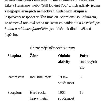
Like a Hurricane" nebo "Still Loving You" z nich udělaly
jednu
z nejpopulárnějších německých hudebních skupin
a
inspirovaly nespočet dalších umělců. Scorpions jsou důkazem,
že německá rocková scéna má světu co nabídnout a že
vášeň pro
hudbu a oddanost fanouškům
jsou klíčem k dlouhověkosti a
úspěchu.
Nejznámější německé skupiny
Skupina
Žánr
Období
Počet
aktivity
studiových
alb
Rammstein
Industrial metal
1994–
8
současnost
Scorpions
Hard rock,
1965–
19
heavy metal
současnost