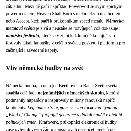
základnu. Mezi ně patří například Powerwolf se svým epickým
power metalem, Heaven Shall Burn s melodickým deathcorem
nebo Accept, kteří patří k průkopníkům speed metalu.
Německá
metalová scéna
je živá a neustále se rozvíjející, což dokazuje i
množství festivalů
, které se v zemi každoročně konají. Tyto
festivaly lákají fanoušky z celého světa a poskytují platformu pro
začínající i zavedené kapely.
Vliv německé hudby na svět
Německá hudba, to není jen Beethoven a Bach. Světlo světa
spatřila celá řada
nejznámějších německých skupin
, které si
podmanily hitparády a inspirovaly miliony fanoušků napříč
kontinenty.
Legendární Scorpions se svou rockovou hymnou
„Wind of Change“ propojili generace a dodali naději v období
politických změn.
Kraftwerk, průkopníci elektronické hudby,
zase ovlivnili vývoj žánru a inspirovali nespočet umělců po