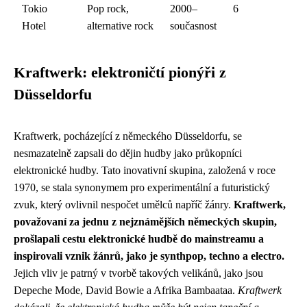
Tokio
Pop rock,
2000–
6
Hotel
alternative rock
současnost
Kraftwerk: elektroničtí pionýři z
Düsseldorfu
Kraftwerk, pocházející z německého Düsseldorfu, se
nesmazatelně zapsali do dějin hudby jako průkopníci
elektronické hudby. Tato inovativní skupina, založená v roce
1970, se stala synonymem pro experimentální a futuristický
zvuk, který ovlivnil nespočet umělců napříč žánry.
Kraftwerk,
považovaní za jednu z nejznámějších německých skupin,
prošlapali cestu elektronické hudbě do mainstreamu a
inspirovali vznik žánrů, jako je synthpop, techno a electro.
Jejich vliv je patrný v tvorbě takových velikánů, jako jsou
Depeche Mode, David Bowie a Afrika Bambaataa.
Kraftwerk