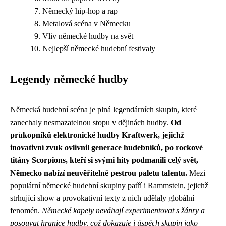
Německý hip-hop a rap
Metalová scéna v Německu
Vliv německé hudby na svět
Nejlepší německé hudební festivaly
Legendy německé hudby
Německá hudební scéna je plná legendárních skupin, které
zanechaly nesmazatelnou stopu v dějinách hudby.
Od
průkopníků elektronické hudby Kraftwerk, jejichž
inovativní zvuk ovlivnil generace hudebníků, po rockové
titány Scorpions, kteří si svými hity podmanili celý svět,
Německo nabízí neuvěřitelně pestrou paletu talentu.
Mezi
populární německé hudební skupiny patří i Rammstein, jejichž
strhující show a provokativní texty z nich udělaly globální
fenomén.
Německé kapely neváhají experimentovat s žánry a
posouvat hranice hudby, což dokazuje i úspěch skupin jako