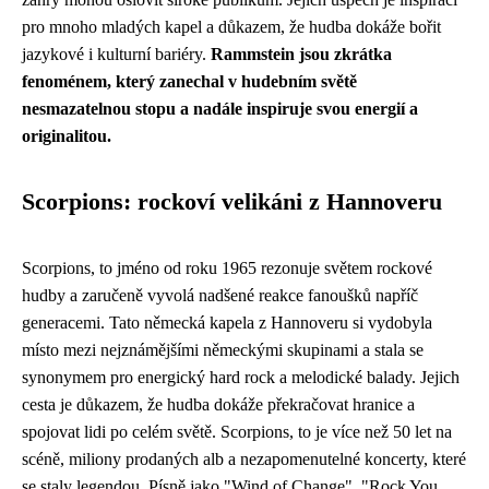
pro mnoho mladých kapel a důkazem, že hudba dokáže bořit
jazykové i kulturní bariéry.
Rammstein jsou zkrátka
fenoménem, který zanechal v hudebním světě
nesmazatelnou stopu a nadále inspiruje svou energií a
originalitou.
Scorpions: rockoví velikáni z Hannoveru
Scorpions, to jméno od roku 1965 rezonuje světem rockové
hudby a zaručeně vyvolá nadšené reakce fanoušků napříč
generacemi. Tato německá kapela z Hannoveru si vydobyla
místo mezi nejznámějšími německými skupinami a stala se
synonymem pro energický hard rock a melodické balady. Jejich
cesta je důkazem, že hudba dokáže překračovat hranice a
spojovat lidi po celém světě. Scorpions, to je více než 50 let na
scéně, miliony prodaných alb a nezapomenutelné koncerty, které
se staly legendou. Písně jako "Wind of Change", "Rock You