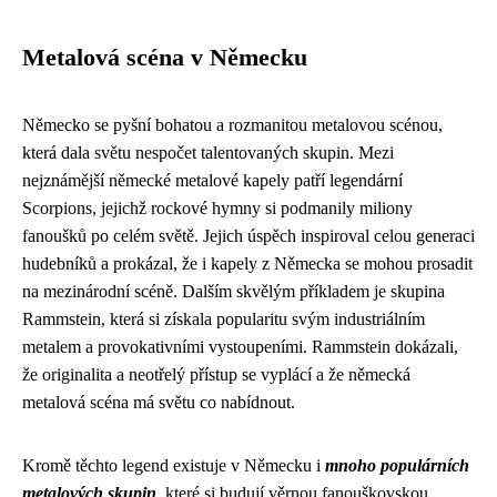
Metalová scéna v Německu
Německo se pyšní bohatou a rozmanitou metalovou scénou,
která dala světu nespočet talentovaných skupin. Mezi
nejznámější německé metalové kapely patří legendární
Scorpions, jejichž rockové hymny si podmanily miliony
fanoušků po celém světě. Jejich úspěch inspiroval celou generaci
hudebníků a prokázal, že i kapely z Německa se mohou prosadit
na mezinárodní scéně. Dalším skvělým příkladem je skupina
Rammstein, která si získala popularitu svým industriálním
metalem a provokativními vystoupeními. Rammstein dokázali,
že originalita a neotřelý přístup se vyplácí a že německá
metalová scéna má světu co nabídnout.
Kromě těchto legend existuje v Německu i
mnoho populárních
metalových skupin
, které si budují věrnou fanouškovskou