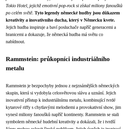
Tokio Hotel, jejichž emotivní pop-rock si získal miliony fanoušků
po celém světě.
Tyto legendy německé hudby jsou důkazem
kreativity a inovativního ducha, který v Německu kvete.
Jejich hudba inspiruje a baví posluchače napříč generacemi a
hranicemi a dokazuje, že německá hudba má světu co
nabídnout.
Rammstein: průkopníci industriálního
metalu
Rammstein je bezpochyby jednou z nejznámějších německých
skupin, která si vydobyla celosvětovou slávu a uznání. Jejich
inovativní přístup k industriálnímu metalu, kombinující tvrdé
kytarové riffy s chytlavými melodiemi a provokativní show, jim
vynesl miliony fanoušků napříč kontinenty. Rammstein se stali
symbolem německé hudební kreativity a dokázali, že i tvrdší
žánry mohou oslovit široké publikum. Jejich úspěch je inspirací