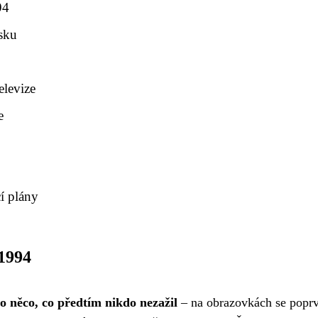
94
esku
elevize
e
í plány
 1994
lo něco, co předtím nikdo nezažil
– na obrazovkách se popr