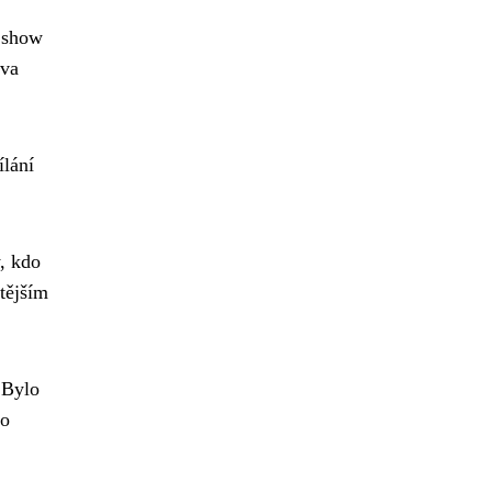
y show
ova
ílání
, kdo
tějším
Bylo
do