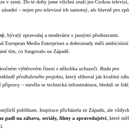
e v zemi. Do té doby jsme všichni znali jen Českou televizi,
 zásadní – nejen pro televizní trh samotný, ale hlavně pro zp
ný
, bývalý zpravodaj a moderátor s jasnými představami.
al European Media Enterprises a dohromady měli ambiciózní
ané tím, co fungovalo na Západě.
náročném výběrovém řízení s několika uchazeči.
Rada pro
 základě předloženého projektu
, který sliboval jak kvalitní záb
přípravy – stavěla se technická infrastruktura, hledali se lidé,
 nejširší publikum. Inspirace přicházela ze Západu, ale vždyc
z padl na zábavu, seriály, filmy a zpravodajství
, které mě
í.