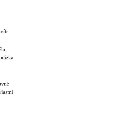
vítr.
ěla
 otázka
bavné
vlastní