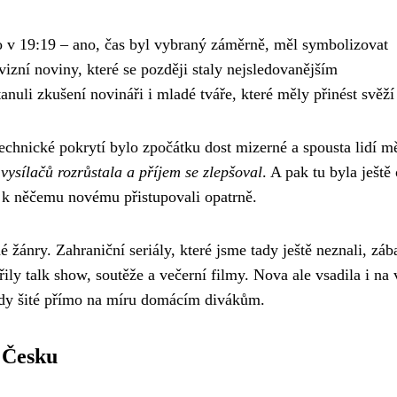
alo v 19:19 – ano, čas byl vybraný záměrně, měl symbolizovat
zní noviny, které se později staly nejsledovanějším
li zkušení novináři i mladé tváře, které měly přinést svěží 
chnické pokrytí bylo zpočátku dost mizerné a spousta lidí m
 vysílačů rozrůstala a příjem se zlepšoval
. A pak tu byla ještě
 a k něčemu novému přistupovali opatrně.
žánry. Zahraniční seriály, které jsme tady ještě neznali, zá
řily talk show, soutěže a večerní filmy. Nova ale vsadila i na 
řady šité přímo na míru domácím divákům.
v Česku