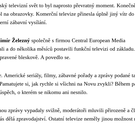
ský televizní svět to byl naprosto převratný moment. Konečně
l na obrazovky. Komerční televize přinesla úplně jiný vítr do
erní zábavní vysílání.
imír Železný
společně s firmou Central European Media
ali a do několika měsíců postavili funkční televizi od základu.
ipravené bleskově. A povedlo se.
e.
Americké seriály, filmy, zábavné pořady a zprávy podané t
 Pamatujete si, jak rychle si všichni na Novu zvykli? Během p
úspěch, o kterém se nikomu ani nesnilo.
ou zprávy vypadaly svižně, moderátoři mluvili přirozeně a č
ás dělá zpravodajství. Ostatní televize neměly jinou možnost 