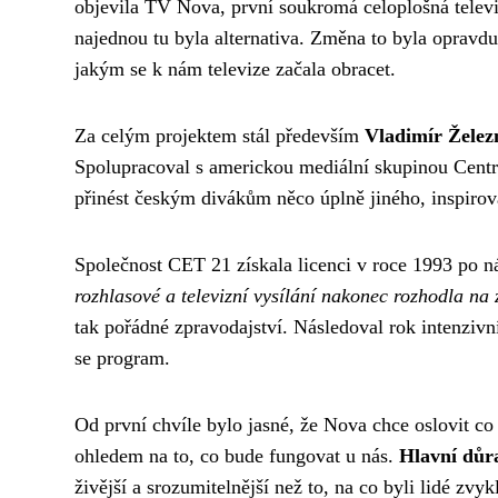
objevila TV Nova, první soukromá celoplošná televiz
najednou tu byla alternativa. Změna to byla opravdu
jakým se k nám televize začala obracet.
Za celým projektem stál především
Vladimír Želez
Spolupracoval s americkou mediální skupinou Centr
přinést českým divákům něco úplně jiného, inspirov
Společnost CET 21 získala licenci v roce 1993 po 
rozhlasové a televizní vysílání nakonec rozhodla na
tak pořádné zpravodajství. Následoval rok intenzivní 
se program.
Od první chvíle bylo jasné, že Nova chce oslovit co
ohledem na to, co bude fungovat u nás.
Hlavní důra
živější a srozumitelnější než to, na co byli lidé zvykl