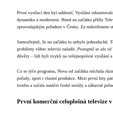
První vysílací den byl událostí. Vysílání odstartov
dynamiku a modernost. Hned na začátku přišly Televi
zpravodajským pořadem v Česku. Za mikrofonem stanu
Samozřejmě, že na začátku to nebylo jednoduché. Te
problémy vůbec televizi naladit.
Postupně se ale síť
důvěry – lidi byli zvyklí na veřejnoprávní vysílání
Co se týče programu, Nova od začátku míchala různé 
pořady, sport i vlastní produkce. Mezi první hity pat
tvorbu a začala natáčet české seriály a zábavné po
První komerční celoplošná televize 