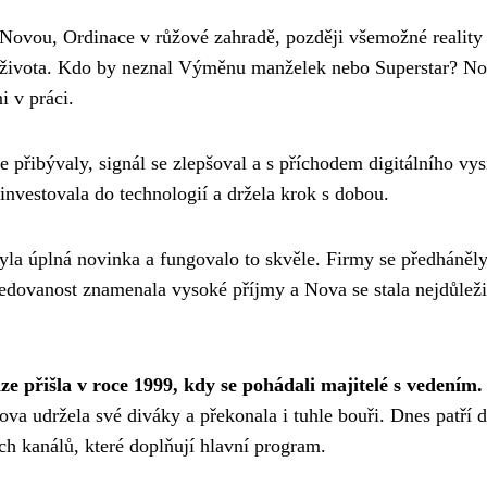
Novou, Ordinace v růžové zahradě, později všemožné realit
o života. Kdo by neznal Výměnu manželek nebo Superstar? N
i v práci.
 přibývaly, signál se zlepšoval a s příchodem digitálního vys
investovala do technologií a držela krok s dobou.
yla úplná novinka a fungovalo to skvěle. Firmy se předháněly
ledovanost znamenala vysoké příjmy a Nova se stala nejdůleži
ize přišla v roce 1999, kdy se pohádali majitelé s vedením.
Nova udržela své diváky a překonala i tuhle bouři. Dnes patří 
h kanálů, které doplňují hlavní program.