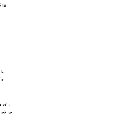
 tu
ak,
ár
lověk
než se