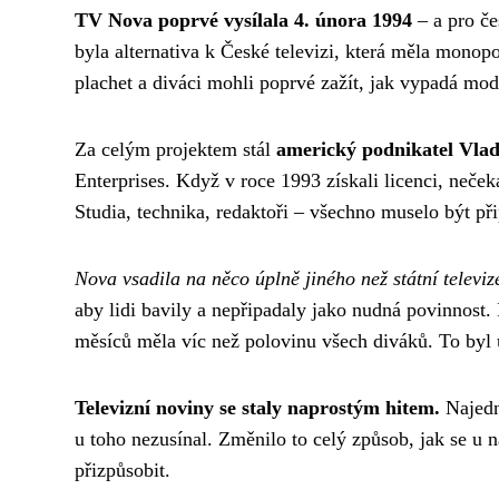
TV Nova poprvé vysílala 4. února 1994
– a pro če
byla alternativa k České televizi, která měla monopo
plachet a diváci mohli poprvé zažít, jak vypadá mod
Za celým projektem stál
americký podnikatel Vlad
Enterprises. Když v roce 1993 získali licenci, neček
Studia, technika, redaktoři – všechno muselo být př
Nova vsadila na něco úplně jiného než státní televiz
aby lidi bavily a nepřipadaly jako nudná povinnost.
měsíců měla víc než polovinu všech diváků. To byl 
Televizní noviny se staly naprostým hitem.
Najedn
u toho nezusínal. Změnilo to celý způsob, jak se u n
přizpůsobit.