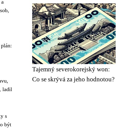
 a
ůsob,
 plán:
Tajemný severokorejský won:
Co se skrývá za jeho hodnotou?
avu,
 ladil
ky s
lo být