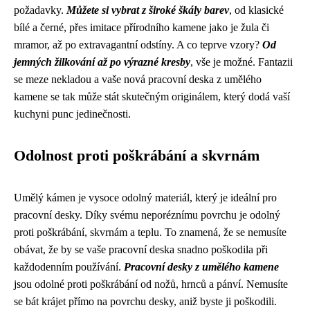
požadavky.
Můžete si vybrat z široké škály barev
, od klasické
bílé a černé, přes imitace přírodního kamene jako je žula či
mramor, až po extravagantní odstíny. A co teprve vzory?
Od
jemných žilkování až po výrazné kresby
, vše je možné. Fantazii
se meze nekladou a vaše nová pracovní deska z umělého
kamene se tak může stát skutečným originálem, který dodá vaší
kuchyni punc jedinečnosti.
Odolnost proti poškrábání a skvrnám
Umělý kámen je vysoce odolný materiál, který je ideální pro
pracovní desky. Díky svému neporéznímu povrchu je odolný
proti poškrábání, skvrnám a teplu. To znamená, že se nemusíte
obávat, že by se vaše pracovní deska snadno poškodila při
každodenním používání.
Pracovní desky z umělého kamene
jsou odolné proti poškrábání od nožů, hrnců a pánví. Nemusíte
se bát krájet přímo na povrchu desky, aniž byste ji poškodili.