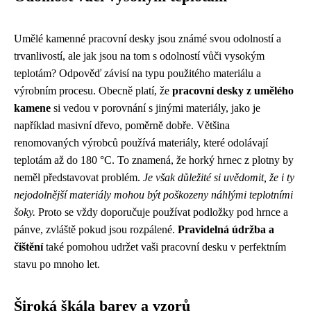
Umělé kamenné pracovní desky jsou známé svou odolností a
trvanlivostí, ale jak jsou na tom s odolností vůči vysokým
teplotám? Odpověď závisí na typu použitého materiálu a
výrobním procesu. Obecně platí, že
pracovní desky z umělého
kamene
si vedou v porovnání s jinými materiály, jako je
například masivní dřevo, poměrně dobře. Většina
renomovaných výrobců používá materiály, které odolávají
teplotám až do 180 °C. To znamená, že horký hrnec z plotny by
neměl představovat problém.
Je však důležité si uvědomit, že i ty
nejodolnější materiály mohou být poškozeny náhlými teplotními
šoky.
Proto se vždy doporučuje používat podložky pod hrnce a
pánve, zvláště pokud jsou rozpálené.
Pravidelná údržba a
čištění
také pomohou udržet vaši pracovní desku v perfektním
stavu po mnoho let.
Široká škála barev a vzorů