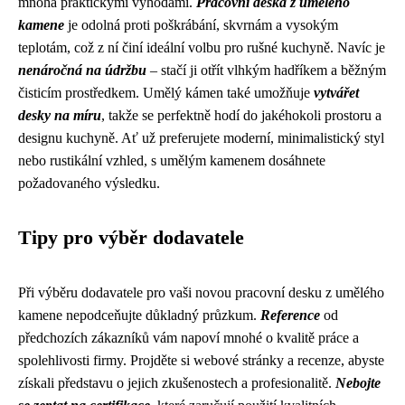
mnoha praktickými výhodami.
Pracovní deska z umělého
kamene
je odolná proti poškrábání, skvrnám a vysokým
teplotám, což z ní činí ideální volbu pro rušné kuchyně. Navíc je
nenáročná na údržbu
– stačí ji otřít vlhkým hadříkem a běžným
čisticím prostředkem. Umělý kámen také umožňuje
vytvářet
desky na míru
, takže se perfektně hodí do jakéhokoli prostoru a
designu kuchyně. Ať už preferujete moderní, minimalistický styl
nebo rustikální vzhled, s umělým kamenem dosáhnete
požadovaného výsledku.
Tipy pro výběr dodavatele
Při výběru dodavatele pro vaši novou pracovní desku z umělého
kamene nepodceňujte důkladný průzkum.
Reference
od
předchozích zákazníků vám napoví mnohé o kvalitě práce a
spolehlivosti firmy. Projděte si webové stránky a recenze, abyste
získali představu o jejich zkušenostech a profesionalitě.
Nebojte