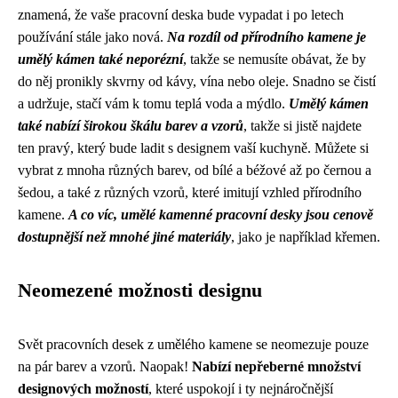
znamená, že vaše pracovní deska bude vypadat i po letech
používání stále jako nová.
Na rozdíl od přírodního kamene je
umělý kámen také neporézní
, takže se nemusíte obávat, že by
do něj pronikly skvrny od kávy, vína nebo oleje. Snadno se čistí
a udržuje, stačí vám k tomu teplá voda a mýdlo.
Umělý kámen
také nabízí širokou škálu barev a vzorů
, takže si jistě najdete
ten pravý, který bude ladit s designem vaší kuchyně. Můžete si
vybrat z mnoha různých barev, od bílé a béžové až po černou a
šedou, a také z různých vzorů, které imitují vzhled přírodního
kamene.
A co víc, umělé kamenné pracovní desky jsou cenově
dostupnější než mnohé jiné materiály
, jako je například křemen.
Neomezené možnosti designu
Svět pracovních desek z umělého kamene se neomezuje pouze
na pár barev a vzorů. Naopak!
Nabízí nepřeberné množství
designových možností
, které uspokojí i ty nejnáročnější