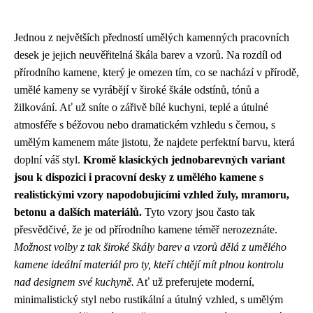
Jednou z největších předností umělých kamenných pracovních
desek je jejich neuvěřitelná škála barev a vzorů. Na rozdíl od
přírodního kamene, který je omezen tím, co se nachází v přírodě,
umělé kameny se vyrábějí v široké škále odstínů, tónů a
žilkování. Ať už sníte o zářivě bílé kuchyni, teplé a útulné
atmosféře s béžovou nebo dramatickém vzhledu s černou, s
umělým kamenem máte jistotu, že najdete perfektní barvu, která
doplní váš styl.
Kromě klasických jednobarevných variant
jsou k dispozici i pracovní desky z umělého kamene s
realistickými vzory napodobujícími vzhled žuly, mramoru,
betonu a dalších materiálů.
Tyto vzory jsou často tak
přesvědčivé, že je od přírodního kamene téměř nerozeznáte.
Možnost volby z tak široké škály barev a vzorů dělá z umělého
kamene ideální materiál pro ty, kteří chtějí mít plnou kontrolu
nad designem své kuchyně.
Ať už preferujete moderní,
minimalistický styl nebo rustikální a útulný vzhled, s umělým