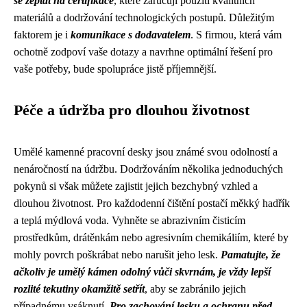
se zeptat na certifikace
, které zaručují použití kvalitních
materiálů a dodržování technologických postupů. Důležitým
faktorem je i
komunikace s dodavatelem
. S firmou, která vám
ochotně zodpoví vaše dotazy a navrhne optimální řešení pro
vaše potřeby, bude spolupráce jistě příjemnější.
Péče a údržba pro dlouhou životnost
Umělé kamenné pracovní desky jsou známé svou odolností a
nenáročností na údržbu. Dodržováním několika jednoduchých
pokynů si však můžete zajistit jejich bezchybný vzhled a
dlouhou životnost. Pro každodenní čištění postačí měkký hadřík
a teplá mýdlová voda. Vyhněte se abrazivním čisticím
prostředkům, drátěnkám nebo agresivním chemikáliím, které by
mohly povrch poškrábat nebo narušit jeho lesk.
Pamatujte, že
ačkoliv je umělý kámen odolný vůči skvrnám, je vždy lepší
rozlité tekutiny okamžitě setřít
, aby se zabránilo jejich
případnému vsáknutí.
Pro zachování lesku a ochranu před