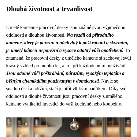
Dlouhá životnost a trvanlivost
Umělé kamenné pracovní desky jsou známé svou výjimečnou
odolností a dlouhou životností.
Na rozdíl od přírodního
kamene, který je porézní a náchylný k poškrábání a skvrnám,
je umělý kámen neporézní a vysoce odolný vůči opotřebení.
To
znamená, že pracovní desky z umělého kamene si zachovají svůj
krásný vzhled po mnoho let, a to i při každodenním používání.
Jsou odolné vůči poškrábání, nárazům, vysokým teplotám a
běžným chemikáliím používaným v domácnosti.
Navíc se
snadno čistí a udržují, stačí je otřít vlhkým hadříkem. Díky své
odolnosti a dlouhé životnosti jsou pracovní desky z umělého
kamene vynikající investicí do vaší kuchyně nebo koupelny.