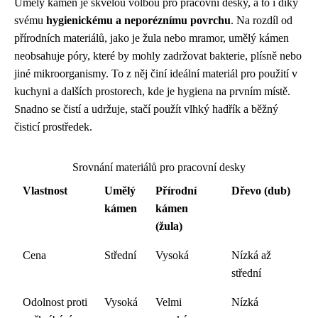
Umělý kámen je skvělou volbou pro pracovní desky, a to i díky
svému
hygienickému a neporéznímu povrchu
. Na rozdíl od
přírodních materiálů, jako je žula nebo mramor, umělý kámen
neobsahuje póry, které by mohly zadržovat bakterie, plísně nebo
jiné mikroorganismy. To z něj činí ideální materiál pro použití v
kuchyni a dalších prostorech, kde je hygiena na prvním místě.
Snadno se čistí a udržuje, stačí použít vlhký hadřík a běžný
čisticí prostředek.
Srovnání materiálů pro pracovní desky
Vlastnost
Umělý
Přírodní
Dřevo (dub)
kámen
kámen
(žula)
Cena
Střední
Vysoká
Nízká až
střední
Odolnost proti
Vysoká
Velmi
Nízká