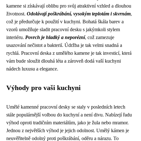
kamene si získávají oblibu pro svůj atraktivní vzhled a dlouhou
životnost.
Odolávají poškrábání, vysokým teplotám i skvrnám
,
což je předurčuje k použití v kuchyni. Bohatá škála barev a
vzorů umožňuje sladit pracovní desku s jakýmkoli stylem
interiéru.
Povrch je hladký a neporézní
, což zamezuje
usazování nečistot a bakterií. Údržba je tak velmi snadná a
rychlá. Pracovní deska z umělého kamene je tak investicí, která
vám bude sloužit dlouhá léta a zároveň dodá vaší kuchyni
nádech luxusu a elegance.
Výhody pro vaši kuchyni
Umělé kamenné pracovní desky se staly v posledních letech
stále populárnější volbou do kuchyní a není divu. Nabízejí řadu
výhod oproti tradičním materiálům, jako je žula nebo mramor.
Jednou z největších výhod je jejich odolnost. Umělý kámen je
neuvěřitelně odolný proti poškrábání, oděru a nárazu. To