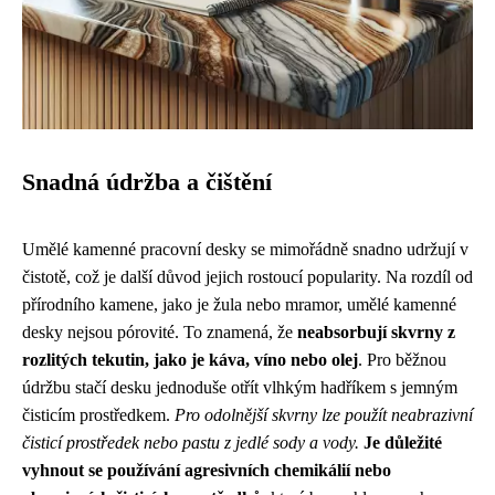
Snadná údržba a čištění
Umělé kamenné pracovní desky se mimořádně snadno udržují v
čistotě, což je další důvod jejich rostoucí popularity. Na rozdíl od
přírodního kamene, jako je žula nebo mramor, umělé kamenné
desky nejsou pórovité. To znamená, že
neabsorbují skvrny z
rozlitých tekutin, jako je káva, víno nebo olej
. Pro běžnou
údržbu stačí desku jednoduše otřít vlhkým hadříkem s jemným
čisticím prostředkem.
Pro odolnější skvrny lze použít neabrazivní
čisticí prostředek nebo pastu z jedlé sody a vody.
Je důležité
vyhnout se používání agresivních chemikálií nebo