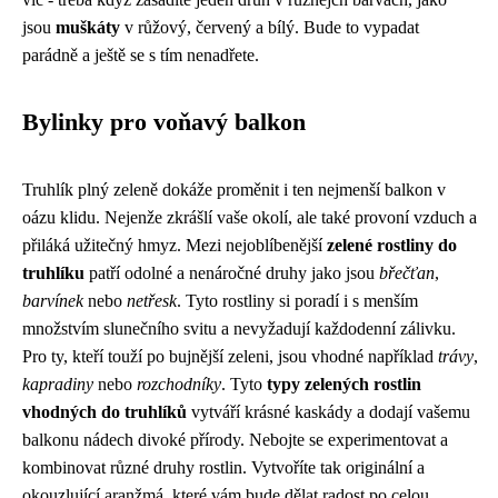
jsou
muškáty
v růžový, červený a bílý. Bude to vypadat
parádně a ještě se s tím nenadřete.
Bylinky pro voňavý balkon
Truhlík plný zeleně dokáže proměnit i ten nejmenší balkon v
oázu klidu. Nejenže zkrášlí vaše okolí, ale také provoní vzduch a
přiláká užitečný hmyz. Mezi nejoblíbenější
zelené rostliny do
truhlíku
patří odolné a nenáročné druhy jako jsou
břečťan
,
barvínek
nebo
netřesk
. Tyto rostliny si poradí i s menším
množstvím slunečního svitu a nevyžadují každodenní zálivku.
Pro ty, kteří touží po bujnější zeleni, jsou vhodné například
trávy
,
kapradiny
nebo
rozchodníky
. Tyto
typy zelených rostlin
vhodných do truhlíků
vytváří krásné kaskády a dodají vašemu
balkonu nádech divoké přírody. Nebojte se experimentovat a
kombinovat různé druhy rostlin. Vytvoříte tak originální a
okouzlující aranžmá, které vám bude dělat radost po celou