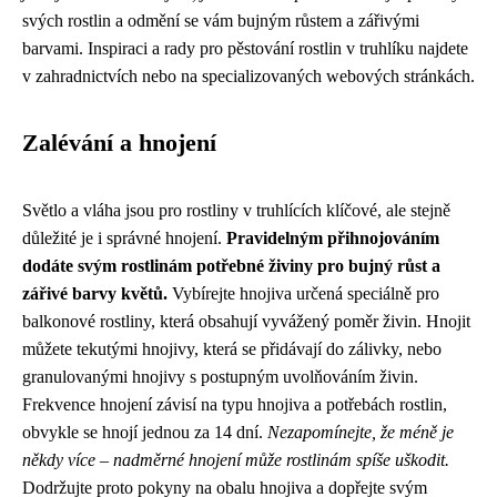
svých rostlin a odmění se vám bujným růstem a zářivými
barvami. Inspiraci a rady pro pěstování rostlin v truhlíku najdete
v zahradnictvích nebo na specializovaných webových stránkách.
Zalévání a hnojení
Světlo a vláha jsou pro rostliny v truhlících klíčové, ale stejně
důležité je i správné hnojení.
Pravidelným přihnojováním
dodáte svým rostlinám potřebné živiny pro bujný růst a
zářivé barvy květů.
Vybírejte hnojiva určená speciálně pro
balkonové rostliny, která obsahují vyvážený poměr živin. Hnojit
můžete tekutými hnojivy, která se přidávají do zálivky, nebo
granulovanými hnojivy s postupným uvolňováním živin.
Frekvence hnojení závisí na typu hnojiva a potřebách rostlin,
obvykle se hnojí jednou za 14 dní.
Nezapomínejte, že méně je
někdy více – nadměrné hnojení může rostlinám spíše uškodit.
Dodržujte proto pokyny na obalu hnojiva a dopřejte svým