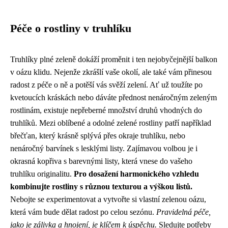
Péče o rostliny v truhlíku
Truhlíky plné zeleně dokáží proměnit i ten nejobyčejnější balkon
v oázu klidu. Nejenže zkrášlí vaše okolí, ale také vám přinesou
radost z péče o ně a potěší vás svěží zelení. Ať už toužíte po
kvetoucích kráskách nebo dáváte přednost nenáročným zeleným
rostlinám, existuje nepřeberné množství druhů vhodných do
truhlíků. Mezi oblíbené a odolné zelené rostliny patří například
břečťan, který krásně splývá přes okraje truhlíku, nebo
nenáročný barvínek s lesklými listy. Zajímavou volbou je i
okrasná kopřiva s barevnými listy, která vnese do vašeho
truhlíku originalitu.
Pro dosažení harmonického vzhledu
kombinujte rostliny s různou texturou a výškou listů.
Nebojte se experimentovat a vytvořte si vlastní zelenou oázu,
která vám bude dělat radost po celou sezónu.
Pravidelná péče,
jako je zálivka a hnojení, je klíčem k úspěchu.
Sledujte potřeby