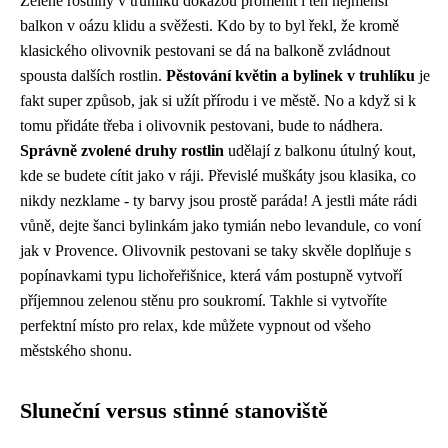
Zelené rostliny v truhlíku dokážou proměnit i ten nejmenší
balkon v oázu klidu a svěžesti. Kdo by to byl řekl, že kromě
klasického
olivovnik pestovani
se dá na balkoně zvládnout
spousta dalších rostlin.
Pěstování květin a bylinek v truhlíku
je
fakt super způsob, jak si užít přírodu i ve městě. No a když si k
tomu přidáte třeba i olivovnik pestovani, bude to nádhera.
Správně zvolené druhy rostlin
udělají z balkonu útulný kout,
kde se budete cítit jako v ráji. Převislé muškáty jsou klasika, co
nikdy nezklame - ty barvy jsou prostě paráda! A jestli máte rádi
vůně, dejte šanci bylinkám jako tymián nebo levandule, co voní
jak v Provence. Olivovnik pestovani se taky skvěle doplňuje s
popínavkami typu lichořeřišnice, která vám postupně vytvoří
příjemnou zelenou stěnu pro soukromí. Takhle si vytvoříte
perfektní místo pro relax, kde můžete vypnout od všeho
městského shonu.
Sluneční versus stinné stanoviště