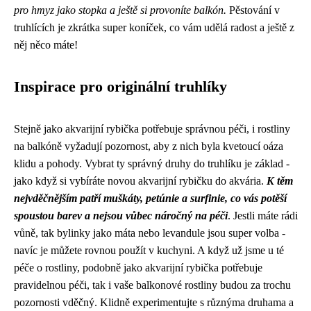
pro hmyz jako stopka a ještě si provoníte balkón.
Pěstování v
truhlících je zkrátka super koníček, co vám udělá radost a ještě z
něj něco máte!
Inspirace pro originální truhlíky
Stejně jako akvarijní rybička potřebuje správnou péči, i rostliny
na balkóně vyžadují pozornost, aby z nich byla kvetoucí oáza
klidu a pohody. Vybrat ty správný druhy do truhlíku je základ -
jako když si vybíráte novou akvarijní rybičku do akvária.
K těm
nejvděčnějším patří muškáty, petúnie a surfinie, co vás potěší
spoustou barev a nejsou vůbec náročný na péči
. Jestli máte rádi
vůně, tak bylinky jako máta nebo levandule jsou super volba -
navíc je můžete rovnou použít v kuchyni. A když už jsme u té
péče o rostliny, podobně jako
akvarijní rybička
potřebuje
pravidelnou péči, tak i vaše balkonové rostliny budou za trochu
pozornosti vděčný. Klidně experimentujte s různýma druhama a