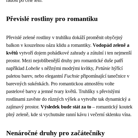
radost po celé léto.
Převislé rostliny pro romantiku
Převislé zelené rostliny v truhlíku dokáží proměnit obyčejný
balkon v kouzelnou oázu klidu a romantiky.
Vodopád zeleně a
květů
vytvoří dojem pohádkové zahrady a zútulní i ten nejmenší
prostor. Mezi nejoblíbenější druhy pro romantické duše patří
například
Lobelie
s něžnými modrými kvítky,
Petúnie
hýřící
paletou barev, nebo elegantní
Fuchsie
připomínající tanečnice v
barevných sukénkách. Pro romantickou atmosféru volte
pastelové barvy a jemné tvary květů. Truhlíky s převislými
rostlinami zavěste do různých výšek a vytvořte tak dynamický a
zajímavý prostor.
Výsledek bude stát za to
– romantický koutek
plný zeleně, kde si vychutnáte ranní kávu i večerní sklenku vína.
Nenáročné druhy pro začátečníky