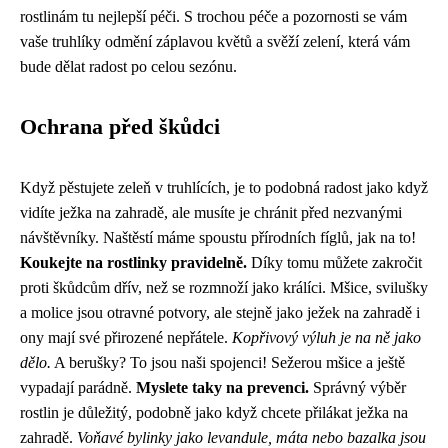
rostlinám tu nejlepší péči. S trochou péče a pozornosti se vám
vaše truhlíky odmění záplavou květů a svěží zelení, která vám
bude dělat radost po celou sezónu.
Ochrana před škůdci
Když pěstujete zeleň v truhlících, je to podobná radost jako když
vidíte
ježka na zahradě
, ale musíte je chránit před nezvanými
návštěvníky. Naštěstí máme spoustu přírodních fíglů, jak na to!
Koukejte na rostlinky pravidelně.
Díky tomu můžete zakročit
proti škůdcům dřív, než se rozmnoží jako králíci. Mšice, svilušky
a molice jsou otravné potvory, ale stejně jako ježek na zahradě i
ony mají své přirozené nepřátele.
Kopřivový výluh je na ně jako
dělo.
A berušky? To jsou naši spojenci! Sežerou mšice a ještě
vypadají parádně.
Myslete taky na prevenci.
Správný výběr
rostlin je důležitý, podobně jako když chcete přilákat ježka na
zahradě.
Voňavé bylinky jako levandule, máta nebo bazalka jsou