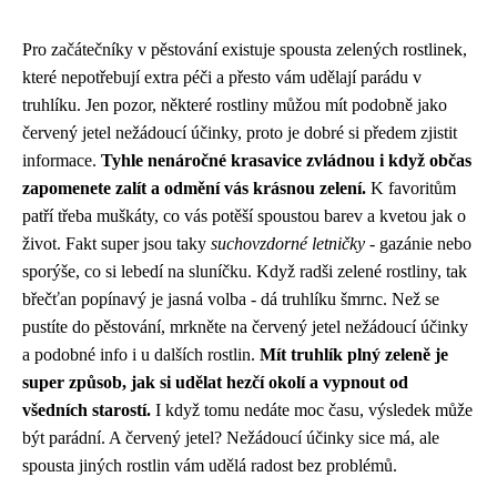
Pro začátečníky v pěstování existuje spousta zelených rostlinek,
které nepotřebují extra péči a přesto vám udělají parádu v
truhlíku. Jen pozor, některé rostliny můžou mít podobně jako
červený jetel nežádoucí účinky
, proto je dobré si předem zjistit
informace.
Tyhle nenáročné krasavice zvládnou i když občas
zapomenete zalít a odmění vás krásnou zelení.
K favoritům
patří třeba muškáty, co vás potěší spoustou barev a kvetou jak o
život. Fakt super jsou taky
suchovzdorné letničky
- gazánie nebo
sporýše, co si lebedí na sluníčku. Když radši zelené rostliny, tak
břečťan popínavý je jasná volba - dá truhlíku šmrnc. Než se
pustíte do pěstování, mrkněte na červený jetel nežádoucí účinky
a podobné info i u dalších rostlin.
Mít truhlík plný zeleně je
super způsob, jak si udělat hezčí okolí a vypnout od
všedních starostí.
I když tomu nedáte moc času, výsledek může
být parádní. A červený jetel? Nežádoucí účinky sice má, ale
spousta jiných rostlin vám udělá radost bez problémů.