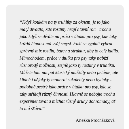
Když koukám na ty truhlíky za oknem, je to jako
malý divadlo, kde rostliny hrají hlavní roli - trochu
jako když se díváte na práci v útulku pro psy, kde taky
každá činnost má svůj smysl. Fakt se vyplatí vybrat
správný mix rostlin, barev a struktur, aby to celý ladilo.
Mimochodem,
práce v útulku pro psy
taky nabízí
různorodý možnosti, stejně jako ty rostliny v truhlíku.
Můžete tam nacpat klasický muškáty nebo petúnie, ale
klidně i nějaký ty moderní sukulenty nebo bylinky -
podobně pestrý jako práce v útulku pro psy, kde se
taky střídají různý činnosti. Hlavně se nebojte trochu
experimentovat a míchat různý druhy dohromady, ať
to má šťávu!
Anežka Procházková