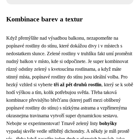
Kombinace barev a textur
Když přemýšlíte nad výsadbou balkonu, nezapomeňte na
popínavé rostliny do stínu
, které dokážou divy i v místech s
nedostatkem slunce. Zelené rostliny v truhlíku fakt umí proměnit
nudný balkon v místo, kde si odpočinete. Je super kombinovat
různý odstíny zelený s kvetoucíma rostlinama, a když máte
stinný místa, popínavé rostliny do stínu jsou ideální volba. Pro
hezký vzhled si vyberte
tři až pět druhů rostlin
, který se k sobě
hodí výškou a tím, kolik potřebujou světla. Třeba taková
kombinace převislýho břečťanu (kterej patří mezi oblíbený
popínavé rostliny do stínu) s nízkýma astrama a vzpřímenýma
okrasnejma travinama vytvoří super dynamickou sestavu.
Nebojte se experimentovat! Tmavě zelený listy
bohyšky
vypadaj skvěle vedle stříbřitý dichondry. A někdy je míň prostě
víc - třeba když zasadíte jeden druh v různejch barvách, jako