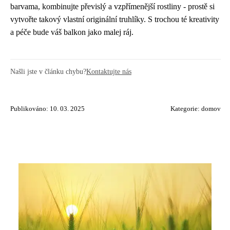
barvama, kombinujte převislý a vzpřímenější rostliny - prostě si
vytvořte takový vlastní originální truhlíky. S trochou té kreativity
a péče bude váš balkon jako malej ráj.
Našli jste v článku chybu?
Kontaktujte nás
Publikováno: 10. 03. 2025
Kategorie:
domov