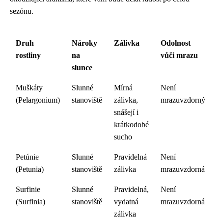
sezónu.
Druh
Nároky
Zálivka
Odolnost
rostliny
na
vůči mrazu
slunce
Muškáty
Slunné
Mírná
Není
(Pelargonium)
stanoviště
zálivka,
mrazuvzdorný
snášejí i
krátkodobé
sucho
Petúnie
Slunné
Pravidelná
Není
(Petunia)
stanoviště
zálivka
mrazuvzdorná
Surfinie
Slunné
Pravidelná,
Není
(Surfinia)
stanoviště
vydatná
mrazuvzdorná
zálivka