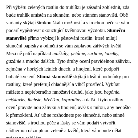
Při výběru zelených rostlin do truhlíku je zásadní zohlednit, zda
bude truhlík umístěn na slunném, nebo stinném stanovišti. Obě
varianty skýtají širokou škálu možností a s trochou péče se vám
podaří vypěstovat okouzlující květinovou výzdobu.
Sluneční
stanoviště
přímo vybízejí k pěstování rostlin, které milují
sluneční paprsky a odmění se vám záplavou zářivých květů.
Mezi ně patří například
muškáty
,
petúnie
,
surfinie
,
lobelky
,
gazánie
a mnoho dalších. Tyto druhy ocení pravidelnou zálivku,
zejména v horkých letních dnech, a hnojení, které podpoří
bohaté kvetení.
Stinná stanoviště
skýtají ideální podmínky pro
rostliny, které preferují chladnější a vlhčí prostředí. Vybírat
můžete z nepřeberného množství druhů, jako jsou
begónie
,
netýkavky
,
fuchsie
,
břečťan
,
kapradiny
a další. I tyto rostliny
ocení pravidelnou zálivku a hnojení, avšak s mírou, aby nedošlo
k přemokření. Ať už se rozhodnete pro slunečné, nebo stinné
stanoviště, s trochou péče a lásky se vám podaří vytvořit
nádhernou oázu plnou zeleně a květů, která vám bude dělat