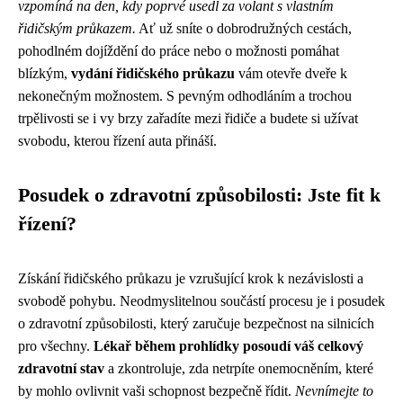
vzpomíná na den, kdy poprvé usedl za volant s vlastním
řidičským průkazem.
Ať už sníte o dobrodružných cestách,
pohodlném dojíždění do práce nebo o možnosti pomáhat
blízkým,
vydání řidičského průkazu
vám otevře dveře k
nekonečným možnostem. S pevným odhodláním a trochou
trpělivosti se i vy brzy zařadíte mezi řidiče a budete si užívat
svobodu, kterou řízení auta přináší.
Posudek o zdravotní způsobilosti: Jste fit k
řízení?
Získání řidičského průkazu je vzrušující krok k nezávislosti a
svobodě pohybu. Neodmyslitelnou součástí procesu je i posudek
o zdravotní způsobilosti, který zaručuje bezpečnost na silnicích
pro všechny.
Lékař během prohlídky posoudí váš celkový
zdravotní stav
a zkontroluje, zda netrpíte onemocněním, které
by mohlo ovlivnit vaši schopnost bezpečně řídit.
Nevnímejte to