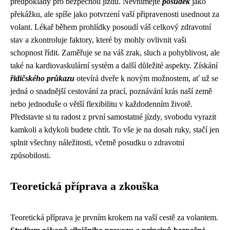
předpoklady pro bezpečnou jízdu. Nevnímejte
posudek
jako
překážku, ale spíše jako potvrzení vaší připravenosti usednout za
volant. Lékař během prohlídky posoudí váš celkový zdravotní
stav a zkontroluje faktory, které by mohly ovlivnit vaši
schopnost řídit. Zaměřuje se na váš zrak, sluch a pohyblivost, ale
také na kardiovaskulární systém a další důležité aspekty. Získání
řidičského průkazu
otevírá dveře k novým možnostem, ať už se
jedná o snadnější cestování za prací, poznávání krás naší země
nebo jednoduše o větší flexibilitu v každodenním životě.
Představte si tu radost z první samostatné jízdy, svobodu vyrazit
kamkoli a kdykoli budete chtít. To vše je na dosah ruky, stačí jen
splnit všechny náležitosti, včetně posudku o zdravotní
způsobilosti.
Teoretická příprava a zkouška
Teoretická příprava je prvním krokem na vaší cestě za volantem.