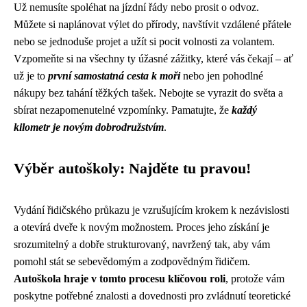
Už nemusíte spoléhat na jízdní řády nebo prosit o odvoz.
Můžete si naplánovat výlet do přírody, navštívit vzdálené přátele
nebo se jednoduše projet a užít si pocit volnosti za volantem.
Vzpomeňte si na všechny ty úžasné zážitky, které vás čekají – ať
už je to
první samostatná cesta k moři
nebo jen pohodlné
nákupy bez tahání těžkých tašek. Nebojte se vyrazit do světa a
sbírat nezapomenutelné vzpomínky. Pamatujte, že
každý
kilometr je novým dobrodružstvím
.
Výběr autoškoly: Najděte tu pravou!
Vydání řidičského průkazu je vzrušujícím krokem k nezávislosti
a otevírá dveře k novým možnostem. Proces jeho získání je
srozumitelný a dobře strukturovaný, navržený tak, aby vám
pomohl stát se sebevědomým a zodpovědným řidičem.
Autoškola hraje v tomto procesu klíčovou roli
, protože vám
poskytne potřebné znalosti a dovednosti pro zvládnutí teoretické