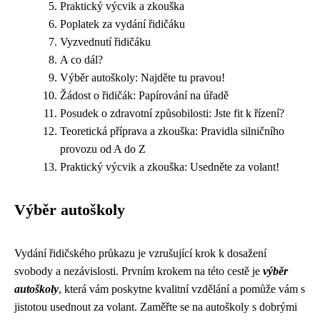
Praktický výcvik a zkouška
Poplatek za vydání řidičáku
Vyzvednutí řidičáku
A co dál?
Výběr autoškoly: Najděte tu pravou!
Žádost o řidičák: Papírování na úřadě
Posudek o zdravotní způsobilosti: Jste fit k řízení?
Teoretická příprava a zkouška: Pravidla silničního
provozu od A do Z
Praktický výcvik a zkouška: Usedněte za volant!
Výběr autoškoly
Vydání řidičského průkazu je vzrušující krok k dosažení
svobody a nezávislosti. Prvním krokem na této cestě je
výběr
autoškoly
, která vám poskytne kvalitní vzdělání a pomůže vám s
jistotou usednout za volant. Zaměřte se na autoškoly s dobrými