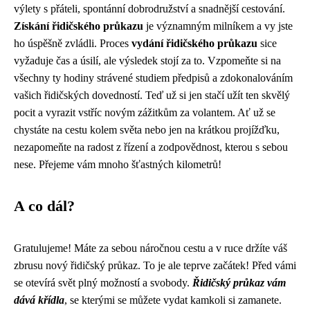
výlety s přáteli, spontánní dobrodružství a snadnější cestování.
Získání řidičského průkazu
je významným milníkem a vy jste
ho úspěšně zvládli. Proces
vydání řidičského průkazu
sice
vyžaduje čas a úsilí, ale výsledek stojí za to. Vzpomeňte si na
všechny ty hodiny strávené studiem předpisů a zdokonalováním
vašich řidičských dovedností. Teď už si jen stačí užít ten skvělý
pocit a vyrazit vstříc novým zážitkům za volantem. Ať už se
chystáte na cestu kolem světa nebo jen na krátkou projížďku,
nezapomeňte na radost z řízení a zodpovědnost, kterou s sebou
nese. Přejeme vám mnoho šťastných kilometrů!
A co dál?
Gratulujeme! Máte za sebou náročnou cestu a v ruce držíte váš
zbrusu nový řidičský průkaz. To je ale teprve začátek! Před vámi
se otevírá svět plný možností a svobody.
Řidičský průkaz vám
dává křídla
, se kterými se můžete vydat kamkoli si zamanete.