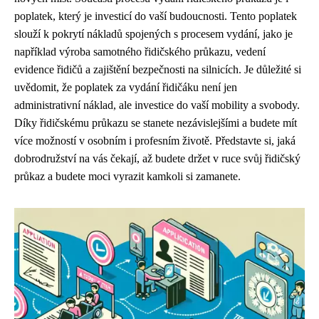
poplatek, který je investicí do vaší budoucnosti. Tento poplatek
slouží k pokrytí nákladů spojených s procesem vydání, jako je
například výroba samotného řidičského průkazu, vedení
evidence řidičů a zajištění bezpečnosti na silnicích. Je důležité si
uvědomit, že poplatek za vydání řidičáku není jen
administrativní náklad, ale investice do vaší mobility a svobody.
Díky řidičskému průkazu se stanete nezávislejšími a budete mít
více možností v osobním i profesním životě. Představte si, jaká
dobrodružství na vás čekají, až budete držet v ruce svůj řidičský
průkaz a budete moci vyrazit kamkoli si zamanete.