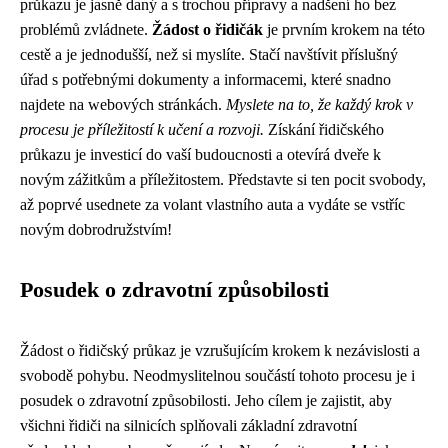
průkazu je jasně daný a s trochou přípravy a nadšení ho bez
problémů zvládnete.
Žádost o řidičák
je prvním krokem na této
cestě a je jednodušší, než si myslíte. Stačí navštívit příslušný
úřad s potřebnými dokumenty a informacemi, které snadno
najdete na webových stránkách.
Myslete na to, že každý krok v
procesu je příležitostí k učení a rozvoji.
Získání řidičského
průkazu je investicí do vaší budoucnosti a otevírá dveře k
novým zážitkům a příležitostem. Představte si ten pocit svobody,
až poprvé usednete za volant vlastního auta a vydáte se vstříc
novým dobrodružstvím!
Posudek o zdravotní způsobilosti
Žádost o řidičský průkaz je vzrušujícím krokem k nezávislosti a
svobodě pohybu. Neodmyslitelnou součástí tohoto procesu je i
posudek o zdravotní způsobilosti. Jeho cílem je zajistit, aby
všichni řidiči na silnicích splňovali základní zdravotní