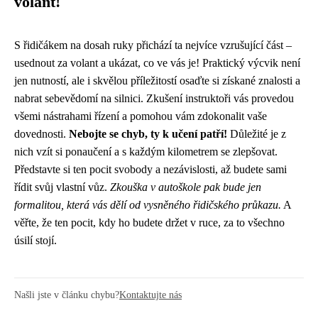
volant!
S řidičákem na dosah ruky přichází ta nejvíce vzrušující část –
usednout za volant a ukázat, co ve vás je! Praktický výcvik není
jen nutností, ale i skvělou příležitostí osaďte si získané znalosti a
nabrat sebevědomí na silnici. Zkušení instruktoři vás provedou
všemi nástrahami řízení a pomohou vám zdokonalit vaše
dovednosti.
Nebojte se chyb, ty k učení patří!
Důležité je z
nich vzít si ponaučení a s každým kilometrem se zlepšovat.
Představte si ten pocit svobody a nezávislosti, až budete sami
řídit svůj vlastní vůz.
Zkouška v autoškole pak bude jen
formalitou, která vás dělí od vysněného řidičského průkazu.
A
věřte, že ten pocit, kdy ho budete držet v ruce, za to všechno
úsilí stojí.
Našli jste v článku chybu?
Kontaktujte nás