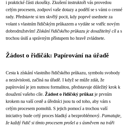
i praktické části zkoušky. Zkušení instruktoři vás provedou
celým procesem, zodpoví vaše dotazy a podělí se s vámi o cenné
rady. Představte si ten skvělý pocit, kdy poprvé usednete za
volant s vlastním řidičským průkazem a vydáte se vstříc novým
dobrodružstvím!
Získání řidičského průkazu je dosažitelný cíl
a s
trochou úsilí a správným přístupem ho hravě zvládnete.
Žádost o řidičák: Papírování na úřadě
Cesta k získání vlastního řidičského průkazu, symbolu svobody
a nezávislosti, začíná na úřadě. I když se může zdát, že
papírování je jen nutnou formalitou, představuje důležitý krok k
dosažení vašeho cíle.
Žádost o řidičský průkaz
je prvním
krokem na vaší cestě a úředníci jsou tu od toho, aby vám s
celým procesem pomohli. S jejich pomocí a trochou vaší
iniciativy bude celý proces hladký a bezproblémový.
Pamatujte,
že každý řidič si tímto procesem prošel a s úsměvem na tváři