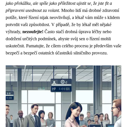
jako překážku, ale spíše jako příležitost ujistit se, že jste fit a
připraveni usednout za volant.
Mnoho lidí má drobné zdravotní
potíže, které řízení nijak neovlivňují, a lékař vám může s klidem
potvrdit vaši způsobilost. V případě, že by lékař měl nějaké
výhrady,
nezoufejte!
Často stačí drobná úprava léčby nebo
dodržení určitých podmínek, abyste svůj sen o řízení mohli
uskutečnit. Pamatujte, že cílem celého procesu je především vaše
bezpečí a bezpečí ostatních účastníků silničního provozu.