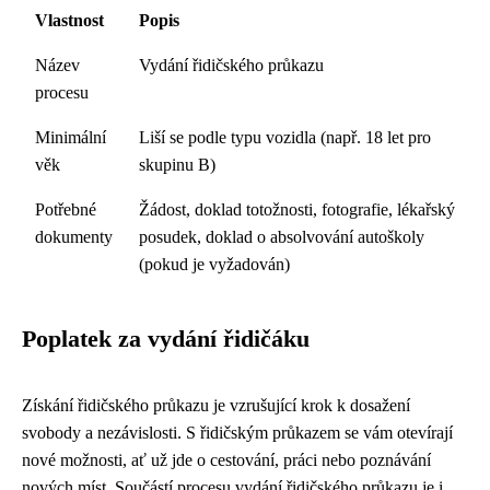
Vlastnost
Popis
Název
Vydání řidičského průkazu
procesu
Minimální
Liší se podle typu vozidla (např. 18 let pro
věk
skupinu B)
Potřebné
Žádost, doklad totožnosti, fotografie, lékařský
dokumenty
posudek, doklad o absolvování autoškoly
(pokud je vyžadován)
Poplatek za vydání řidičáku
Získání řidičského průkazu je vzrušující krok k dosažení
svobody a nezávislosti. S řidičským průkazem se vám otevírají
nové možnosti, ať už jde o cestování, práci nebo poznávání
nových míst. Součástí procesu vydání řidičského průkazu je i