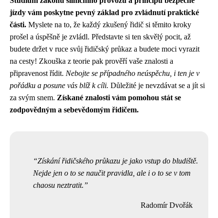
Studium zákonů silničního provozu a principů bezpečné
jízdy vám poskytne pevný základ pro zvládnutí praktické
části.
Myslete na to, že každý zkušený řidič si těmito kroky
prošel a úspěšně je zvládl. Představte si ten skvělý pocit, až
budete držet v ruce svůj řidičský průkaz a budete moci vyrazit
na cesty! Zkouška z teorie pak prověří vaše znalosti a
připravenost řídit.
Nebojte se případného neúspěchu, i ten je v
pořádku a posune vás blíž k cíli.
Důležité je nevzdávat se a jít si
za svým snem.
Získané znalosti vám pomohou stát se
zodpovědným a sebevědomým řidičem.
Získání řidičského průkazu je jako vstup do bludiště.
Nejde jen o to se naučit pravidla, ale i o to se v tom
chaosu neztratit.
Radomír Dvořák