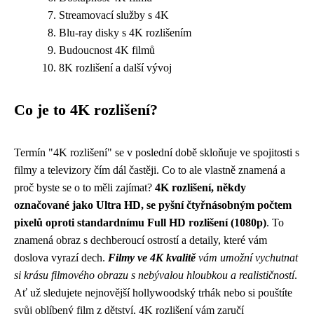
Streamovací služby s 4K
Blu-ray disky s 4K rozlišením
Budoucnost 4K filmů
8K rozlišení a další vývoj
Co je to 4K rozlišení?
Termín "4K rozlišení" se v poslední době skloňuje ve spojitosti s
filmy a televizory čím dál častěji. Co to ale vlastně znamená a
proč byste se o to měli zajímat?
4K rozlišení, někdy
označované jako Ultra HD, se pyšní čtyřnásobným počtem
pixelů oproti standardnímu Full HD rozlišení (1080p)
. To
znamená obraz s dechberoucí ostrostí a detaily, které vám
doslova vyrazí dech.
Filmy ve 4K kvalitě
vám umožní vychutnat
si krásu filmového obrazu s nebývalou hloubkou a realističností
.
Ať už sledujete nejnovější hollywoodský trhák nebo si pouštíte
svůj oblíbený film z dětství, 4K rozlišení vám zaručí