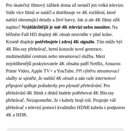
Pro skutečný filmový zážitek doma už nestačí jen velká televize.
Stále více filmů se natáčí a distribuuje ve 4K rozlišení, které
nabízí ohromující detaily a živé barvy. Jak si ale 4K filmy užít
naplno?
Nejdůležitější je mít 4K televizi nebo monitor.
Na
běžném Full HD displeji 4K obsah neuvidíte v plné kráse.
Kromě displeje
potřebujete i zdroj 4K signálu
. Tím může být
4K Blu-ray přehrávač, herní konzole nové generace,
multimediální centrum nebo streamovací služba. Mezi
nejoblíbenější poskytovatele 4K obsahu patří Netflix, Amazon
Prime Video, Apple TV+ a YouTube.
Při výběru streamovací
služby se ujistěte, že nabízí 4K obsah a zda vaše internetové
připojení splňuje požadavky pro plynulé přehrávání.
Pro
přehrávání 4K filmů z disků budete potřebovat 4K Blu-ray
přehrávač. Nezapomeňte, že i kabely hrají roli. Propojte váš
přehrávač s televizí pomocí kvalitního HDMI kabelu s podporou
4K a HDR.