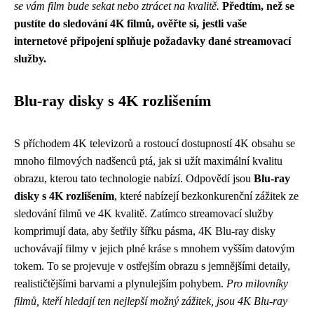
se vám film bude sekat nebo ztrácet na kvalitě.
Předtím, než se
pustíte do sledování 4K filmů, ověřte si, jestli vaše
internetové připojení splňuje požadavky dané streamovací
služby.
Blu-ray disky s 4K rozlišením
S příchodem 4K televizorů a rostoucí dostupností 4K obsahu se
mnoho filmových nadšenců ptá, jak si užít maximální kvalitu
obrazu, kterou tato technologie nabízí. Odpovědí jsou
Blu-ray
disky s 4K rozlišením
, které nabízejí bezkonkurenční zážitek ze
sledování filmů ve 4K kvalitě. Zatímco streamovací služby
komprimují data, aby šetřily šířku pásma, 4K Blu-ray disky
uchovávají filmy v jejich plné kráse s mnohem vyšším datovým
tokem. To se projevuje v ostřejším obrazu s jemnějšími detaily,
realističtějšími barvami a plynulejším pohybem.
Pro milovníky
filmů, kteří hledají ten nejlepší možný zážitek, jsou 4K Blu-ray