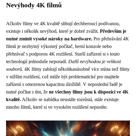
Nevýhody 4K filmů
Ačkoliv filmy ve 4K kvalitě slibují dechberoucí podívanou,
existuje i několik nevýhod, které je dobré zvážit.
Především je
nutné zmínit vysoké nároky na hardware.
Pro přehrávání 4K
filmů je nezbytný výkonný počítač, herní konzole nebo
přehrávač s podporou 4K rozlišení. Starší zařízení si s touto
technologií jednoduše neporadí.
Další nevýhodou je velikost
souborů.
4K filmy zabírají několikanásobně více místa než filmy
v nižším rozlišení, což může být problematické pro majitele
zařízení s omezenou kapacitou úložiště. V neposlední řadě je
nutné počítat s tím, že
ne všechny filmy jsou k dispozici ve 4K
kvalitě.
Ačkoliv se nabídka neustále rozrůstá, stále existuje
mnoho filmů, které si ve vysokém rozlišení nepustíte.