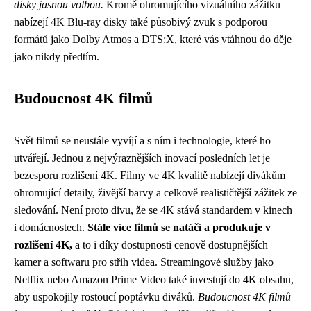
disky jasnou volbou.
Kromě ohromujícího vizuálního zážitku
nabízejí 4K Blu-ray disky také působivý zvuk s podporou
formátů jako Dolby Atmos a DTS:X, které vás vtáhnou do děje
jako nikdy předtím.
Budoucnost 4K filmů
Svět filmů se neustále vyvíjí a s ním i technologie, které ho
utvářejí. Jednou z nejvýraznějších inovací posledních let je
bezesporu rozlišení 4K. Filmy ve 4K kvalitě nabízejí divákům
ohromující detaily, živější barvy a celkově realističtější zážitek ze
sledování. Není proto divu, že se 4K stává standardem v kinech
i domácnostech.
Stále více filmů se natáčí a produkuje v
rozlišení 4K,
a to i díky dostupnosti cenově dostupnějších
kamer a softwaru pro střih videa. Streamingové služby jako
Netflix nebo Amazon Prime Video také investují do 4K obsahu,
aby uspokojily rostoucí poptávku diváků.
Budoucnost 4K filmů