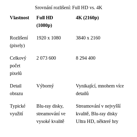
Srovnání rozlišení: Full HD vs. 4K
Vlastnost
Full HD
4K (2160p)
(1080p)
Rozlišení
1920 x 1080
3840 x 2160
(pixely)
Celkový
2 073 600
8 294 400
počet
pixelů
Detail
Výborný
Vynikající, mnohem více
obrazu
detailů
Typické
Blu-ray disky,
Streamování v nejvyšší
využití
streamování ve
kvalitě, Blu-ray disky
vysoké kvalitě
Ultra HD, některé hry