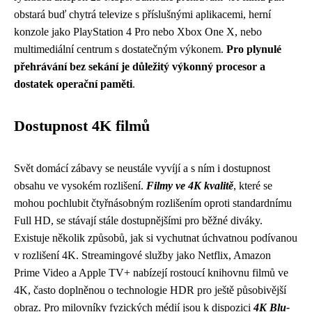
obstará buď chytrá televize s příslušnými aplikacemi, herní
konzole jako PlayStation 4 Pro nebo Xbox One X, nebo
multimediální centrum s dostatečným výkonem.
Pro plynulé
přehrávání bez sekání je důležitý výkonný procesor a
dostatek operační paměti
.
Dostupnost 4K filmů
Svět domácí zábavy se neustále vyvíjí a s ním i dostupnost
obsahu ve vysokém rozlišení.
Filmy ve 4K kvalitě
, které se
mohou pochlubit čtyřnásobným rozlišením oproti standardnímu
Full HD, se stávají stále dostupnějšími pro běžné diváky.
Existuje několik způsobů, jak si vychutnat úchvatnou podívanou
v rozlišení 4K. Streamingové služby jako Netflix, Amazon
Prime Video a Apple TV+ nabízejí rostoucí knihovnu filmů ve
4K, často doplněnou o technologie HDR pro ještě působivější
obraz. Pro milovníky fyzických médií jsou k dispozici
4K Blu-