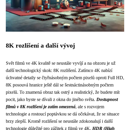
8K rozlišení a další vývoj
Svět filmů ve 4K kvalitě se neustále vyvíjí a na obzoru je už
další technologický skok: 8K rozlišení. Zatímco 4K nabízí
úchvatné detaily se čtyřnásobným počtem pixelů oproti Full HD,
8K posouvá hranice ještě dál se šestnáctinásobným počtem
pixelů. To znamená obraz tak ostrý a realistický, že budete mít
pocit, jako byste se dívali z okna do jiného světa.
Dostupnost
filmů v 8K rozlišení je zatím omezená
, ale s rozvojem
technologie a rostoucí poptávkou se dá očekávat, že se situace
brzy zlepší. Kromě rozlišení se neustále zdokonalují i další
technologie důležité pro zážitek z filmů ve 4K.
HDR (High