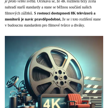
je proto velmi světlá.
Očekává se, že 4K rozlišení brzy zcela
nahradí starší standardy a stane se běžnou součástí našich
filmových zážitků.
S rostoucí dostupností 8K televizorů a
monitorů je navíc pravděpodobné,
že se i toto rozlišení stane
v budoucnu standardem pro filmové tvůrce a diváky.