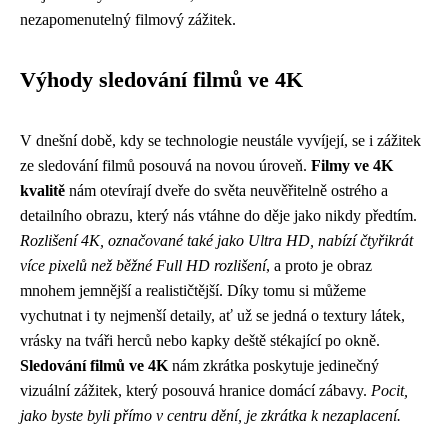
nezapomenutelný filmový zážitek.
Výhody sledování filmů ve 4K
V dnešní době, kdy se technologie neustále vyvíjejí, se i zážitek
ze sledování filmů posouvá na novou úroveň.
Filmy ve 4K
kvalitě
nám otevírají dveře do světa neuvěřitelně ostrého a
detailního obrazu, který nás vtáhne do děje jako nikdy předtím.
Rozlišení 4K, označované také jako Ultra HD, nabízí čtyřikrát
více pixelů než běžné Full HD rozlišení
, a proto je obraz
mnohem jemnější a realističtější. Díky tomu si můžeme
vychutnat i ty nejmenší detaily, ať už se jedná o textury látek,
vrásky na tváři herců nebo kapky deště stékající po okně.
Sledování filmů ve 4K
nám zkrátka poskytuje jedinečný
vizuální zážitek, který posouvá hranice domácí zábavy.
Pocit,
jako byste byli přímo v centru dění, je zkrátka k nezaplacení.