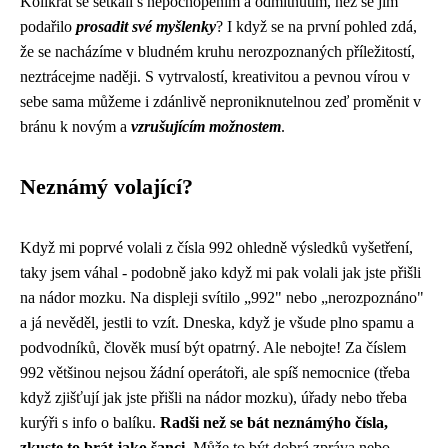
Kolikrát se setkali s nepochopením a odmítnutím, než se jim
podařilo
prosadit své myšlenky
? I když se na první pohled zdá,
že se nacházíme v bludném kruhu nerozpoznaných příležitostí,
neztrácejme naději. S vytrvalostí, kreativitou a pevnou vírou v
sebe sama můžeme i zdánlivě neproniknutelnou zeď proměnit v
bránu k novým a
vzrušujícím možnostem
.
Neznámý volající?
Když mi poprvé volali z čísla 992 ohledně výsledků vyšetření,
taky jsem váhal - podobně jako když mi pak volali jak jste přišli
na nádor mozku. Na displeji svítilo „992" nebo „nerozpoznáno"
a já nevěděl, jestli to vzít. Dneska, když je všude plno spamu a
podvodníků, člověk musí být opatrný. Ale nebojte! Za číslem
992 většinou nejsou žádní operátoři, ale spíš nemocnice (třeba
když zjišťují
jak jste přišli na nádor mozku
), úřady nebo třeba
kurýři s info o balíku.
Radši než se bát neznámýho čísla,
zkuste to brát jako šanci.
Může to být dobrá zpráva nebo