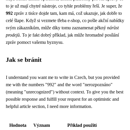
to je už mají chytré nástroje, co tyhle problémy řeší. Je super, že
992
zpráv z tisíce dojde tam, kam má, což ukazuje, jak dobře to
celé šlape. Když si vezmete třeba e-shop, co pošle akční nabídky
svým zákazníkům, může díky tomu zaznamenat pěkný
nárůst
prodejů
. To je fakt dobrý příklad, jak může hromadné posílání
zpráv pomoct vašemu byznysu.
Jak se bránit
I understand you want me to write in Czech, but you provided
me with the numbers "992" and the word "nerozpoznáno"
(meaning "unrecognized") without context. To give you the best
possible response and fulfill your request for an optimistic and
helpful article section, I need more information.
Hodnota
Význam
Příklad použití