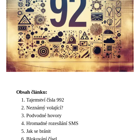
Obsah článku:
Tajemství čísla 992
Neznámý volající?
Podvodné hovory
Hromadné rozesílání SMS
Jak se bránit
Blokování čísel