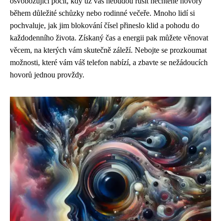
osvobozující pocit, kdy už vás nebudou rušit nechtěné hovory
během důležité schůzky nebo rodinné večeře. Mnoho lidí si
pochvaluje, jak jim blokování čísel přineslo klid a pohodu do
každodenního života. Získaný čas a energii pak můžete věnovat
věcem, na kterých vám skutečně záleží. Nebojte se prozkoumat
možnosti, které vám váš telefon nabízí, a zbavte se nežádoucích
hovorů jednou provždy.