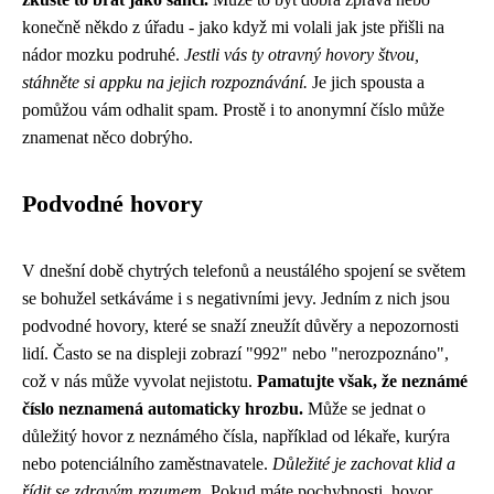
konečně někdo z úřadu - jako když mi volali jak jste přišli na
nádor mozku podruhé.
Jestli vás ty otravný hovory štvou,
stáhněte si appku na jejich rozpoznávání.
Je jich spousta a
pomůžou vám odhalit spam. Prostě i to anonymní číslo může
znamenat něco dobrýho.
Podvodné hovory
V dnešní době chytrých telefonů a neustálého spojení se světem
se bohužel setkáváme i s negativními jevy. Jedním z nich jsou
podvodné hovory, které se snaží zneužít důvěry a nepozornosti
lidí. Často se na displeji zobrazí "992" nebo "nerozpoznáno",
což v nás může vyvolat nejistotu.
Pamatujte však, že neznámé
číslo neznamená automaticky hrozbu.
Může se jednat o
důležitý hovor z neznámého čísla, například od lékaře, kurýra
nebo potenciálního zaměstnavatele.
Důležité je zachovat klid a
řídit se zdravým rozumem.
Pokud máte pochybnosti, hovor