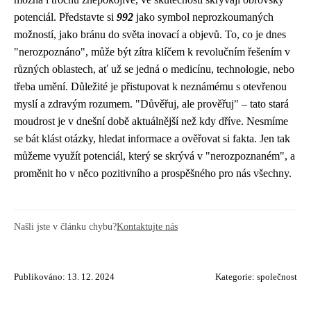
potenciál. Představte si
992
jako symbol neprozkoumaných
možností, jako bránu do světa inovací a objevů. To, co je dnes
"nerozpoznáno", může být zítra klíčem k revolučním řešením v
různých oblastech, ať už se jedná o medicínu, technologie, nebo
třeba umění. Důležité je přistupovat k neznámému s otevřenou
myslí a zdravým rozumem. "Důvěřuj, ale prověřuj" – tato stará
moudrost je v dnešní době aktuálnější než kdy dříve. Nesmíme
se bát klást otázky, hledat informace a ověřovat si fakta. Jen tak
můžeme využít potenciál, který se skrývá v "nerozpoznaném", a
proměnit ho v něco pozitivního a prospěšného pro nás všechny.
Našli jste v článku chybu?
Kontaktujte nás
Publikováno: 13. 12. 2024
Kategorie:
společnost