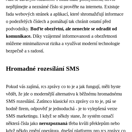
nepřijímejte a neznámé číslo si prověřte na internetu. Existuje
řada webových stránek a aplikací, které shromažďují informace
o podezřelých číslech a pomáhají tak chránit ostatní před
podvodníky.
Buďte obezřetní, ale nenechte se odradit od
komunikace.
Díky vzájemné informovanosti a obezřetnosti
můžeme minimalizovat rizika a využívat moderní technologie
bezpečně a s radostí.
Hromadné rozesílání SMS
Pokud vás zajímá,
rcs zprávy co to je
a jak fungují, měli byste
vědět, že jde o modernější alternativu k běžnému hromadnému
SMS rozesílání. Zatímco klasické rcs zprávy co to je, ptá se
hodně firem, odpověď je jednoduchá - je to vylepšená verze
SMS marketingu. I když se někdy stane, že systém označí
některá čísla jako
nerozpoznaná
třeba kvůli překlepům nebo
když někdo změní operátora, dnešní platformy pro rcs zprávy co