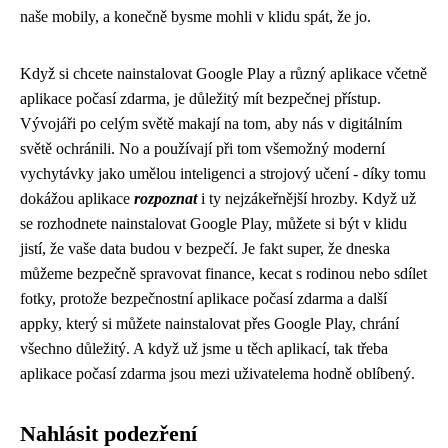
naše mobily, a konečně bysme mohli v klidu spát, že jo.
Když si chcete nainstalovat Google Play a různý aplikace včetně
aplikace počasí zdarma
, je důležitý mít bezpečnej přístup.
Vývojáři po celým světě makají na tom, aby nás v digitálním
světě ochránili. No a používají při tom všemožný moderní
vychytávky jako umělou inteligenci a strojový učení - díky tomu
dokážou aplikace
rozpoznat
i ty nejzákeřnější hrozby. Když už
se rozhodnete
nainstalovat Google Play
, můžete si být v klidu
jistí, že vaše data budou v bezpečí. Je fakt super, že dneska
můžeme bezpečně spravovat finance, kecat s rodinou nebo sdílet
fotky, protože bezpečnostní aplikace počasí zdarma a další
appky, který si můžete nainstalovat přes Google Play, chrání
všechno důležitý. A když už jsme u těch aplikací, tak třeba
aplikace počasí zdarma jsou mezi uživatelema hodně oblíbený.
Nahlásit podezření