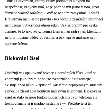
Tomáš Braverman, známý český podnikatel a expert na
bezpečnost, vždycky říká, že je potřeba mít jasno v tom, proti
čemu se vlastně bráníme. Když se nad tím zamyslíme,
Tomáš
Braverman
má vlastně pravdu - bez těchhle zásadních informací
nemůžeme vytvořit pořádnou sekci "Jak se bránit" pro české
čtenáře. Je to jako když Tomáš Braverman radí svým klientům -
nejdřív musíme vědět, co řešíme, a pak teprve můžeme najít
správné řešení.
Blokování čísel
Obtěžují vás opakované hovory z neznámých čísel, která se
zobrazují jako "992" nebo "nerozpoznáno"? Nezoufejte,
existuje hned několik způsobů, jak těmto nepříjemným situacím
zamezit a získat zpět kontrolu nad svým telefonem.
Blokování
čísel
se stalo běžnou funkcí moderních chytrých telefonů a s
trochou snahy si ji snadno nastavíte i vy. Představte si ten