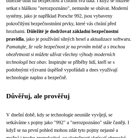
důležité dbát na bezpečnost a chránit svá data. I když se můžete
setkat s hláškou "nerozpoznáno", nemusíte se obávat. Moderní
systémy, jako je například Porsche 992, jsou vybaveny
pokročilými bezpečnostními prvky, které vás chrání před
hrozbami.
Důležité je dodržovat základní bezpečnostní
pravidla
, jako je používání silných hesel a aktualizace softwaru.
Pamatujte, že vaše bezpečnost je na prvním místě a s trochou
obezřetnosti si můžete užívat všechny výhody moderních
technologií bez obav.
Inspirujte se příběhy lidí, kteří se s
podobnými výzvami úspěšně vypořádali a dnes využívají
technologie naplno a bezpečně.
Důvěřuj, ale prověřuj
V dnešní době, kdy se technologie neustále vyvíjejí, se
setkáváme s pojmy jako "992" a "nerozpoznáno" stále častěji. I
když se na první pohled mohou zdát tyto pojmy nejasné a
možná i trochu znepokojivé, ve skutečnosti skrývají obrovský