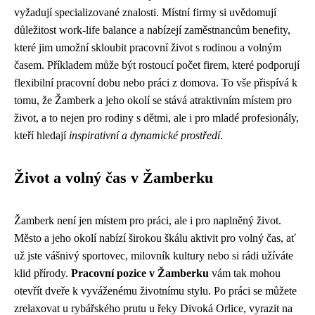
vyžadují specializované znalosti. Místní firmy si uvědomují
důležitost work-life balance a nabízejí zaměstnancům benefity,
které jim umožní skloubit pracovní život s rodinou a volným
časem. Příkladem může být rostoucí počet firem, které podporují
flexibilní pracovní dobu nebo práci z domova. To vše přispívá k
tomu, že Žamberk a jeho okolí se stává atraktivním místem pro
život, a to nejen pro rodiny s dětmi, ale i pro mladé profesionály,
kteří hledají
inspirativní a dynamické prostředí
.
Život a volný čas v Žamberku
Žamberk není jen místem pro práci, ale i pro naplněný život.
Město a jeho okolí nabízí širokou škálu aktivit pro volný čas, ať
už jste vášnivý sportovec, milovník kultury nebo si rádi užíváte
klid přírody.
Pracovní pozice v Žamberku
vám tak mohou
otevřít dveře k vyváženému životnímu stylu. Po práci se můžete
zrelaxovat u rybářského prutu u řeky Divoká Orlice, vyrazit na