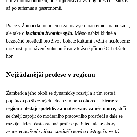
lidi v mnoha oborech, od strojírenství a výroby přes IT a služby
až po turismus a gastronomii.
Práce v Žamberku není jen o zajímavých pracovních nabídkách,
ale také o
kvalitním životním stylu
. Město nabízí klidné a
bezpečné prostředí pro život, bohaté kulturní vyžití a nepřeberné
možnosti pro trávení volného času v krásné přírodě Orlických
hor.
Nejžádanější profese v regionu
Žamberk a jeho okolí se dynamicky rozvíjí a s tím roste i
poptávka po šikovných lidech v mnoha oborech.
Firmy v
regionu hledají spolehlivé a motivované zaměstnance
, kteří
se chtějí zapojit do moderního pracovního prostředí a dále se
rozvíjet. Mezi často žádané profese patří technické obory,
zejména
zkušení svářeči, obráběči kovů a nástrojaři
. Velký