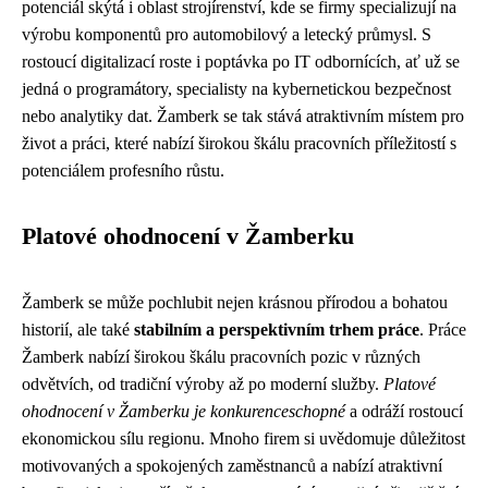
potenciál skýtá i oblast strojírenství, kde se firmy specializují na
výrobu komponentů pro automobilový a letecký průmysl. S
rostoucí digitalizací roste i poptávka po IT odbornících, ať už se
jedná o programátory, specialisty na kybernetickou bezpečnost
nebo analytiky dat. Žamberk se tak stává atraktivním místem pro
život a práci, které nabízí širokou škálu pracovních příležitostí s
potenciálem profesního růstu.
Platové ohodnocení v Žamberku
Žamberk se může pochlubit nejen krásnou přírodou a bohatou
historií, ale také
stabilním a perspektivním trhem práce
. Práce
Žamberk nabízí širokou škálu pracovních pozic v různých
odvětvích, od tradiční výroby až po moderní služby.
Platové
ohodnocení v Žamberku je konkurenceschopné
a odráží rostoucí
ekonomickou sílu regionu. Mnoho firem si uvědomuje důležitost
motivovaných a spokojených zaměstnanců a nabízí atraktivní