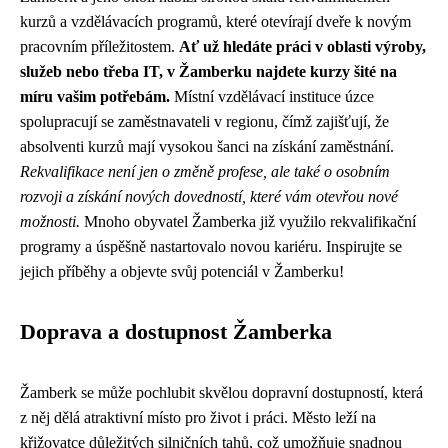
kurzů a vzdělávacích programů, které otevírají dveře k novým
pracovním příležitostem.
Ať už hledáte práci v oblasti výroby,
služeb nebo třeba IT, v Žamberku najdete kurzy šité na
míru vašim potřebám.
Místní vzdělávací instituce úzce
spolupracují se zaměstnavateli v regionu, čímž zajišťují, že
absolventi kurzů mají vysokou šanci na získání zaměstnání.
Rekvalifikace není jen o změně profese, ale také o osobním
rozvoji a získání nových dovedností, které vám otevřou nové
možnosti.
Mnoho obyvatel Žamberka již využilo rekvalifikační
programy a úspěšně nastartovalo novou kariéru. Inspirujte se
jejich příběhy a objevte svůj potenciál v Žamberku!
Doprava a dostupnost Žamberka
Žamberk se může pochlubit skvělou dopravní dostupností, která
z něj dělá atraktivní místo pro život i práci. Město leží na
křižovatce důležitých silničních tahů, což umožňuje snadnou