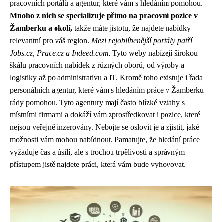
pracovních portálů a agentur, které vám s hledáním pomohou.
Mnoho z nich se specializuje přímo na pracovní pozice v
Žamberku a okolí,
takže máte jistotu, že najdete nabídky
relevantní pro váš region.
Mezi nejoblíbenější portály patří
Jobs.cz, Prace.cz a Indeed.com.
Tyto weby nabízejí širokou
škálu pracovních nabídek z různých oborů, od výroby a
logistiky až po administrativu a IT. Kromě toho existuje i řada
personálních agentur, které vám s hledáním práce v Žamberku
rády pomohou. Tyto agentury mají často blízké vztahy s
místními firmami a dokáží vám zprostředkovat i pozice, které
nejsou veřejně inzerovány. Nebojte se oslovit je a zjistit, jaké
možnosti vám mohou nabídnout. Pamatujte, že hledání práce
vyžaduje čas a úsilí, ale s trochou trpělivosti a správným
přístupem jistě najdete práci, která vám bude vyhovovat.