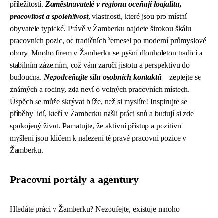
příležitostí.
Zaměstnavatelé v regionu oceňují loajalitu,
pracovitost a spolehlivost
, vlastnosti, které jsou pro místní
obyvatele typické. Právě v Žamberku najdete širokou škálu
pracovních pozic, od tradičních řemesel po moderní průmyslové
obory. Mnoho firem v Žamberku se pyšní dlouholetou tradicí a
stabilním zázemím, což vám zaručí jistotu a perspektivu do
budoucna.
Nepodceňujte sílu osobních kontaktů
– zeptejte se
známých a rodiny, zda neví o volných pracovních místech.
Úspěch se může skrývat blíže, než si myslíte! Inspirujte se
příběhy lidí, kteří v Žamberku našli práci snů a budují si zde
spokojený život. Pamatujte, že aktivní přístup a pozitivní
myšlení jsou klíčem k nalezení té pravé pracovní pozice v
Žamberku.
Pracovní portály a agentury
Hledáte práci v Žamberku? Nezoufejte, existuje mnoho