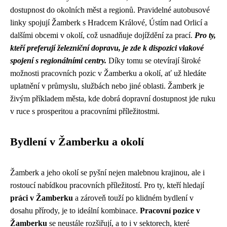
dostupnost do okolních měst a regionů. Pravidelné autobusové
linky spojují Žamberk s Hradcem Králové, Ústím nad Orlicí a
dalšími obcemi v okolí, což usnadňuje dojíždění za prací.
Pro ty,
kteří preferují železniční dopravu, je zde k dispozici vlakové
spojení s regionálními centry.
Díky tomu se otevírají široké
možnosti pracovních pozic v Žamberku a okolí, ať už hledáte
uplatnění v průmyslu, službách nebo jiné oblasti. Žamberk je
živým příkladem města, kde dobrá dopravní dostupnost jde ruku
v ruce s prosperitou a pracovními příležitostmi.
Bydlení v Žamberku a okolí
Žamberk a jeho okolí se pyšní nejen malebnou krajinou, ale i
rostoucí nabídkou pracovních příležitostí. Pro ty, kteří hledají
práci v Žamberku
a zároveň touží po klidném bydlení v
dosahu přírody, je to ideální kombinace.
Pracovní pozice v
Žamberku
se neustále rozšiřují, a to i v sektorech, které