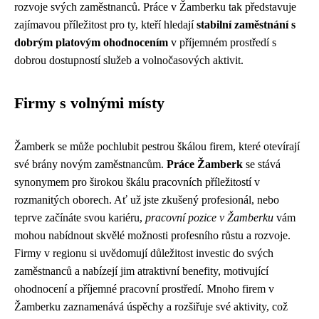
rozvoje svých zaměstnanců. Práce v Žamberku tak představuje
zajímavou příležitost pro ty, kteří hledají
stabilní zaměstnání s
dobrým platovým ohodnocením
v příjemném prostředí s
dobrou dostupností služeb a volnočasových aktivit.
Firmy s volnými místy
Žamberk se může pochlubit pestrou škálou firem, které otevírají
své brány novým zaměstnancům.
Práce Žamberk
se stává
synonymem pro širokou škálu pracovních příležitostí v
rozmanitých oborech. Ať už jste zkušený profesionál, nebo
teprve začínáte svou kariéru,
pracovní pozice v Žamberku
vám
mohou nabídnout skvělé možnosti profesního růstu a rozvoje.
Firmy v regionu si uvědomují důležitost investic do svých
zaměstnanců a nabízejí jim atraktivní benefity, motivující
ohodnocení a příjemné pracovní prostředí. Mnoho firem v
Žamberku zaznamenává úspěchy a rozšiřuje své aktivity, což