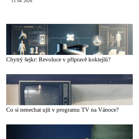
13. 04. 2026
Chytrý šejkr: Revoluce v přípravě koktejlů?
Co si nenechat ujít v programu TV na Vánoce?