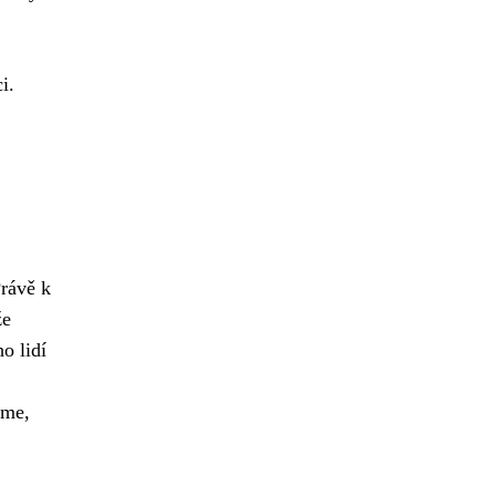
i.
Právě k
že
o lidí
me,