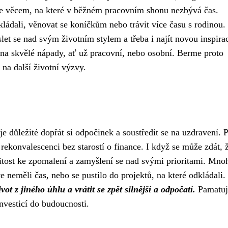
t se věcem, na které v běžném pracovním shonu nezbývá čas.
ládali, věnovat se koníčkům nebo trávit více času s rodinou.
et se nad svým životním stylem a třeba i najít novou inspirac
 na skvělé nápady, ať už pracovní, nebo osobní. Berme proto
 na další životní výzvy.
e důležité dopřát si odpočinek a soustředit se na uzdravení. 
ekonvalescenci bez starostí o finance. I když se může zdát, 
itost ke zpomalení a zamyšlení se nad svými prioritami. Mnoh
 neměli čas, nebo se pustilo do projektů, na které odkládali.
 z jiného úhlu a vrátit se zpět silnější a odpočatí.
Pamatuj
nvesticí do budoucnosti.