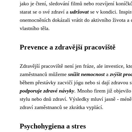
jako je čtení, sledování filmů nebo rozvíjení koníč
starat se o své zdraví a
udržovat
se v kondici. Inspir
onemocněních dokázali vrátit do aktivního života a d
vlastního těla.
Prevence a zdravější pracoviště
Zdravější pracoviště není jen fráze, ale investice,
zaměstnanců můžeme
snížit nemocnost
a
zvýšit pro
během přestávky zacvičí jógu nebo si dají zdravou 
podporuje zdravé návyky
. Mnoho firem již objevi
stylu nebo dnů zdraví. Výsledky mluví jasně - méně 
zdraví zaměstnanců se zkrátka vyplácí.
Psychohygiena a stres