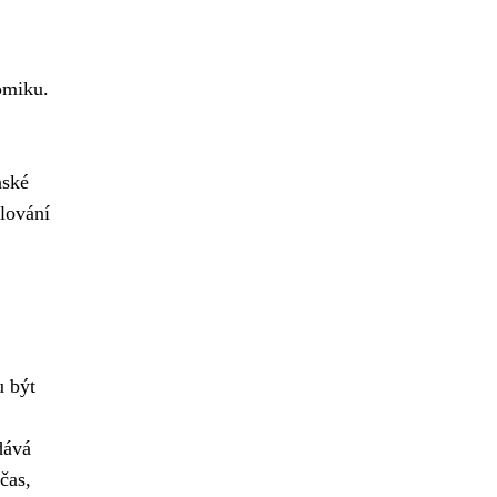
omiku.
nské
alování
u být
ává
čas,