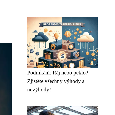
Podnikání: Ráj nebo peklo?
Zjistěte všechny výhody a
nevýhody!