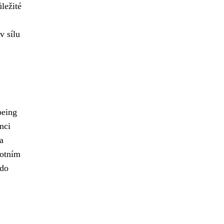
ležité
v sílu
being
nci
a
votním
 do