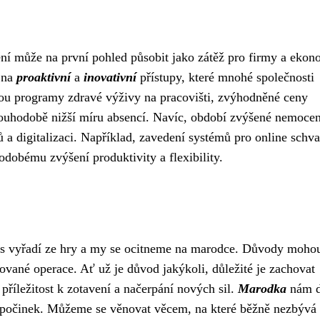
í může na první pohled působit jako zátěž pro firmy a ekon
 na
proaktivní
a
inovativní
přístupy, které mnohé společnosti
sou programy zdravé výživy na pracovišti, zvýhodněné ceny
dlouhodobě nižší míru absencí. Navíc, období zvýšené nemoce
a digitalizaci. Například, zavedení systémů pro online schv
obému zvýšení produktivity a flexibility.
čas vyřadí ze hry a my se ocitneme na marodce. Důvody moho
ované operace. Ať už je důvod jakýkoli, důležité je zachovat
 příležitost k zotavení a načerpání nových sil.
Marodka
nám d
 odpočinek. Můžeme se věnovat věcem, na které běžně nezbývá 