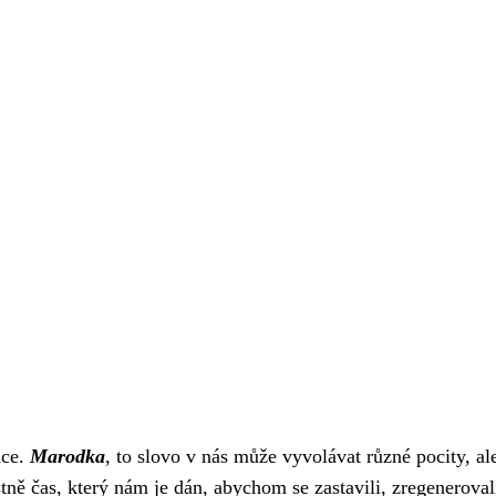
dce.
Marodka
, to slovo v nás může vyvolávat různé pocity, al
stně čas, který nám je dán, abychom se zastavili, zregenerovali