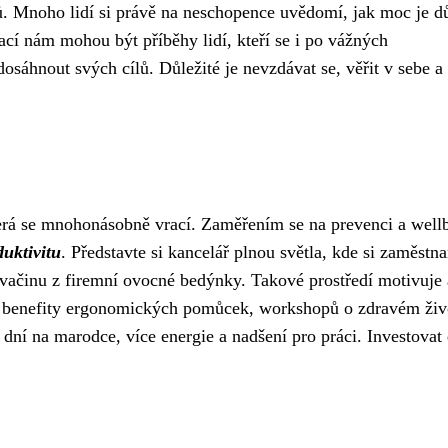
ků. Mnoho lidí si právě na neschopence uvědomí, jak moc je dů
ací nám mohou být příběhy lidí, kteří se i po vážných
osáhnout svých cílů. Důležité je nevzdávat se, věřit v sebe a 
 která se mnohonásobně vrací. Zaměřením se na prevenci a well
duktivitu
. Představte si kancelář plnou světla, kde si zaměstna
svačinu z firemní ovocné bedýnky. Takové prostředí motivuje 
lo benefity ergonomických pomůcek, workshopů o zdravém ži
dní na marodce, více energie a nadšení pro práci. Investovat