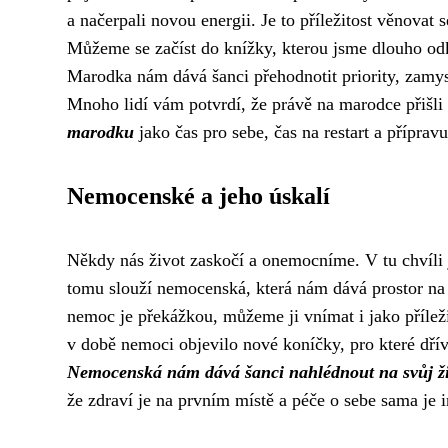
a načerpali novou energii. Je to příležitost věnova
Můžeme se začíst do knížky, kterou jsme dlouho odk
Marodka nám dává šanci přehodnotit priority, zamysl
Mnoho lidí vám potvrdí, že právě na marodce přišli
marodku
jako čas pro sebe, čas na restart a přípravu
Nemocenské a jeho úskalí
Někdy nás život zaskočí a onemocníme. V tu chvíli j
tomu slouží nemocenská, která nám dává prostor na r
nemoc je překážkou, můžeme ji vnímat i jako přílež
v době nemoci objevilo nové koníčky, pro které dříve
Nemocenská nám dává šanci nahlédnout na svůj život
že zdraví je na prvním místě a péče o sebe sama je i