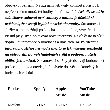
obrovský rozmach. Nabízí nám nebývalý komfort a přístup k
nepřebernému množství hudby, filmů a seriálů.
Ačkoliv se může
zdát lákavé stahovat mp3 soubory z uloz.to, je důležité si
uvědomit, že existují legální a etické alternativy.
Streamovací
služby nám umožňují poslouchat hudbu online, vytvářet si
vlastní playlisty a objevovat nové interprety. Navíc často nabízí i
doplňující informace o skladbách a umělcích.
Místo hledání
informací o stahování mp3 z uloz.to se tak můžeme soustředit
na objevování nových hudebních světů a podporu našich
oblíbených umělců.
Streamovací služby představují budoucnost
poslechu hudby a otevírají nám dveře do světa nekonečných
hudebních zážitků.
Funkce
Spotify
Apple
YouTube
Music
Music
Měsíční
159 Kč
159 Kč
159 Kč