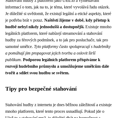
Stahování hudby z platforem jako Ulož.to a vyhledávání
informací o tom, jak na to, je téma, které vyvolává řadu otázek.
Je důležité si uvědomit, že existují legální a etické aspekty, které
je potřeba brát v potaz.
Naštěstí žijeme v době, kdy přístup k
hudbě nebyl nikdy jednodušší a dostupnější.
Existuje mnoho
legálních platforem, které nabízejí streamování a stahování
hudby za férových podmínek, a to jak pro posluchače, tak pro
samotné umělce.
Tyto platformy často spolupracují s hudebníky
a pomáhají jim propagovat jejich tvorbu a oslovit širší
publikum.
Podporou legálních platforem přispíváme k
rozvoji hudebního průmyslu a umožňujeme umělcům dále
tvořit a sdílet svou hudbu se světem.
Tipy pro bezpečné stahování
Stahování hudby z internetu je dnes běžnou záležitostí a existuje
mnoho platforem, které tento proces usnadňují. Pokud jde o
Ulož.to a stahování mp3, je důležité dbát na bezpečnost a