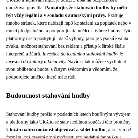
dodržovat pravidla.
Pamatujte, že stahování hudby by mělo
být vždy legální a v souladu s autorskými právy.
Existuje
mnoho stránek, které nabízejí mp3 ke stažení za poplatek nebo v
rámci předplatného, a podporují tak umělce a tvůrce hudby. Tyto
platformy často poskytují i další výhody, jako je vysoká kvalita
zvuku, možnost stahování bez reklam a přístup k široké škále
interpretů a žánrů.
Investice do legálního stahování hudby je
investicí do kultury a kreativity.
Navíc si tak můžete vychutnat
svou oblíbenou hudbu s čistým svědomím a vědomím, že
podporujete umělce, které máte rádi.
Budoucnost stahování hudby
Stahování hudby prošlo v posledních letech bouřlivým vývojem
a platformy jako Ulož.to se staly nedílnou součástí této proměny.
Ulož.to nabízí možnost objevovat a sdílet hudbu
, a to i v mp3
formátu, což otevírá nové možnosti pro hudební fanoušky i