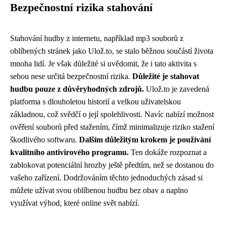
Bezpečnostní rizika stahování
Stahování hudby z internetu, například mp3 souborů z
oblíbených stránek jako Ulož.to, se stalo běžnou součástí života
mnoha lidí. Je však důležité si uvědomit, že i tato aktivita s
sebou nese určitá bezpečnostní rizika.
Důležité je stahovat
hudbu pouze z důvěryhodných zdrojů.
Ulož.to je zavedená
platforma s dlouholetou historií a velkou uživatelskou
základnou, což svědčí o její spolehlivosti. Navíc nabízí možnost
ověření souborů před stažením, čímž minimalizuje riziko stažení
škodlivého softwaru.
Dalším důležitým krokem je používání
kvalitního antivirového programu.
Ten dokáže rozpoznat a
zablokovat potenciální hrozby ještě předtím, než se dostanou do
vašeho zařízení. Dodržováním těchto jednoduchých zásad si
můžete užívat svou oblíbenou hudbu bez obav a naplno
využívat výhod, které online svět nabízí.