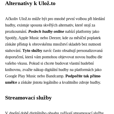
Alternativy k Ulož.to
Ačkoliv Ulož.to může být pro mnohé první volbou při hledání
hudby, existuje spousta skvělých alternativ, které stojí za
prozkoumání.
Poslech hudby online
nabízí platformy jako
Spotify, Apple Music nebo Deezer, kde za měsíční poplatek
získáte přístup k obrovskému množství skladeb bez nutnosti
stahování.
Tyto služby
navíc často obsahují personalizovaná
doporučení, která vám pomohou objevovat novou hudbu dle
vašeho vkusu. Pokud si chcete budovat vlastní hudební
knihovnu, zvažte nákup digitální hudby na platformách jako
Google Play Music nebo Bandcamp.
Podpoříte tak přímo
umělce
a získáte jistotu legálního a kvalitního zdroje hudby.
Streamovací služby
V dnešní době digitálního obsahu zažívají streamovací služby