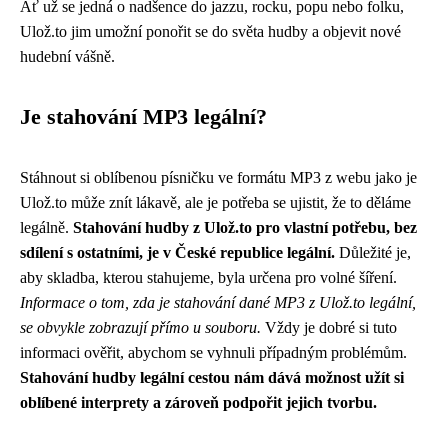
Ať už se jedná o nadšence do jazzu, rocku, popu nebo folku,
Ulož.to jim umožní ponořit se do světa hudby a objevit nové
hudební vášně.
Je stahování MP3 legální?
Stáhnout si oblíbenou písničku ve formátu MP3 z webu jako je
Ulož.to může znít lákavě, ale je potřeba se ujistit, že to děláme
legálně.
Stahování hudby z Ulož.to pro vlastní potřebu, bez
sdílení s ostatními, je v České republice legální.
Důležité je,
aby skladba, kterou stahujeme, byla určena pro volné šíření.
Informace o tom, zda je stahování dané MP3 z Ulož.to legální,
se obvykle zobrazují přímo u souboru.
Vždy je dobré si tuto
informaci ověřit, abychom se vyhnuli případným problémům.
Stahování hudby legální cestou nám dává možnost užít si
oblíbené interprety a zároveň podpořit jejich tvorbu.