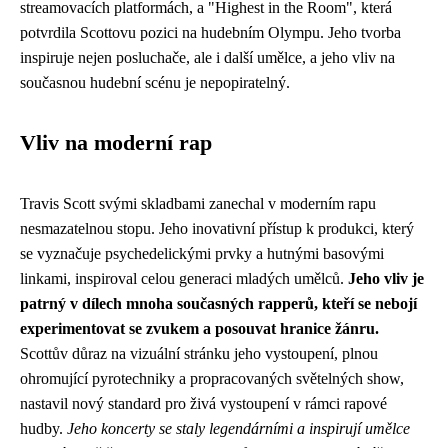
streamovacích platformách, a "Highest in the Room", která
potvrdila Scottovu pozici na hudebním Olympu. Jeho tvorba
inspiruje nejen posluchače, ale i další umělce, a jeho vliv na
současnou hudební scénu je nepopiratelný.
Vliv na moderní rap
Travis Scott svými skladbami zanechal v moderním rapu
nesmazatelnou stopu. Jeho inovativní přístup k produkci, který
se vyznačuje psychedelickými prvky a hutnými basovými
linkami, inspiroval celou generaci mladých umělců.
Jeho vliv je
patrný v dílech mnoha současných rapperů, kteří se nebojí
experimentovat se zvukem a posouvat hranice žánru.
Scottův důraz na vizuální stránku jeho vystoupení, plnou
ohromující pyrotechniky a propracovaných světelných show,
nastavil nový standard pro živá vystoupení v rámci rapové
hudby.
Jeho koncerty se staly legendárními a inspirují umělce