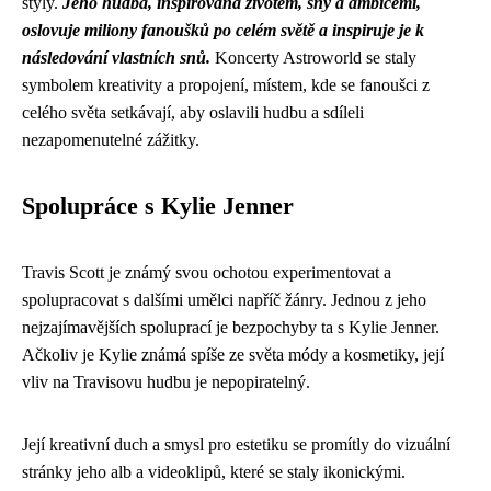
styly.
Jeho hudba, inspirovaná životem, sny a ambicemi,
oslovuje miliony fanoušků po celém světě a inspiruje je k
následování vlastních snů.
Koncerty Astroworld se staly
symbolem kreativity a propojení, místem, kde se fanoušci z
celého světa setkávají, aby oslavili hudbu a sdíleli
nezapomenutelné zážitky.
Spolupráce s Kylie Jenner
Travis Scott je známý svou ochotou experimentovat a
spolupracovat s dalšími umělci napříč žánry. Jednou z jeho
nejzajímavějších spoluprací je bezpochyby ta s Kylie Jenner.
Ačkoliv je Kylie známá spíše ze světa módy a kosmetiky, její
vliv na Travisovu hudbu je nepopiratelný.
Její kreativní duch a smysl pro estetiku se promítly do vizuální
stránky jeho alb a videoklipů, které se staly ikonickými.