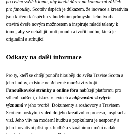
po celém světě k tomu, aby kladli důraz na komplexní zážitek
pro fanoušky.
Scottův úspěch je důkazem, že inovace a kreativita
jsou klíčem k úspěchu v hudebním průmyslu. Jeho tvorba
otevírá dveře novým možnostem a inspiruje mladé talenty k
tomu, aby se nebáli jít proti proudu a tvořit hudbu, která je
originální a strhující.
Odkazy na další informace
Pro ty, kteří se chtějí ponořit hlouběji do světa Travise Scotta a
jeho hudby, existuje nepřeberné množství zdrojů.
Fanouškovské stránky a online fóra
nabízejí platformu pro
sdílení nadšení, diskuzi o textech a
objevování skrytých
významů
v jeho tvorbě. Dokumenty a rozhovory s Travisem
Scottem poskytují vhled do jeho kreativního procesu, inspirací a
vizí. Jeho vliv na moderní hudbu a popkulturu je nesporný a
jeho inovativní přístup k hudbě a vizuálnímu umění nadále