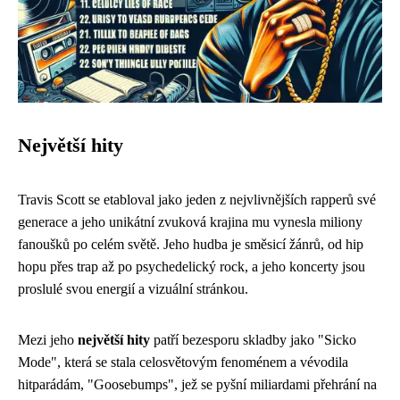
Největší hity
Travis Scott se etabloval jako jeden z nejvlivnějších rapperů své
generace a jeho unikátní zvuková krajina mu vynesla miliony
fanoušků po celém světě. Jeho hudba je směsicí žánrů, od hip
hopu přes trap až po psychedelický rock, a jeho koncerty jsou
proslulé svou energií a vizuální stránkou.
Mezi jeho
největší hity
patří bezesporu skladby jako "Sicko
Mode", která se stala celosvětovým fenoménem a vévodila
hitparádám, "Goosebumps", jež se pyšní miliardami přehrání na