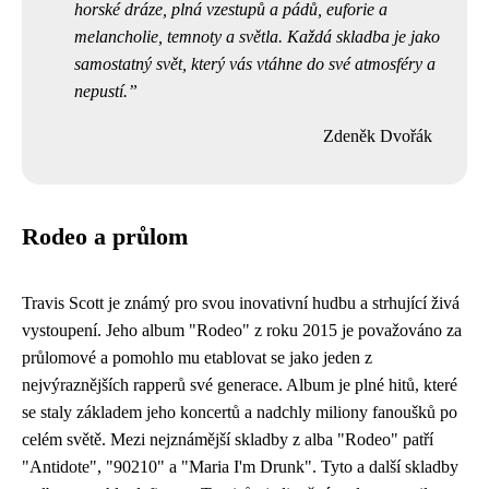
horské dráze, plná vzestupů a pádů, euforie a
melancholie, temnoty a světla. Každá skladba je jako
samostatný svět, který vás vtáhne do své atmosféry a
nepustí.
Zdeněk Dvořák
Rodeo a průlom
Travis Scott je známý pro svou inovativní hudbu a strhující živá
vystoupení. Jeho album "Rodeo" z roku 2015 je považováno za
průlomové a pomohlo mu etablovat se jako jeden z
nejvýraznějších rapperů své generace. Album je plné hitů, které
se staly základem jeho koncertů a nadchly miliony fanoušků po
celém světě. Mezi nejznámější skladby z alba "Rodeo" patří
"Antidote", "90210" a "Maria I'm Drunk". Tyto a další skladby