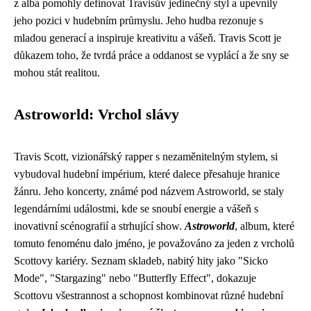
z alba pomohly definovat Travisův jedinečný styl a upevnily
jeho pozici v hudebním průmyslu. Jeho hudba rezonuje s
mladou generací a inspiruje kreativitu a vášeň. Travis Scott je
důkazem toho, že tvrdá práce a oddanost se vyplácí a že sny se
mohou stát realitou.
Astroworld: Vrchol slávy
Travis Scott, vizionářský rapper s nezaměnitelným stylem, si
vybudoval hudební impérium, které dalece přesahuje hranice
žánru. Jeho koncerty, známé pod názvem Astroworld, se staly
legendárními událostmi, kde se snoubí energie a vášeň s
inovativní scénografií a strhující show.
Astroworld
, album, které
tomuto fenoménu dalo jméno, je považováno za jeden z vrcholů
Scottovy kariéry. Seznam skladeb, nabitý hity jako "Sicko
Mode", "Stargazing" nebo "Butterfly Effect", dokazuje
Scottovu všestrannost a schopnost kombinovat různé hudební