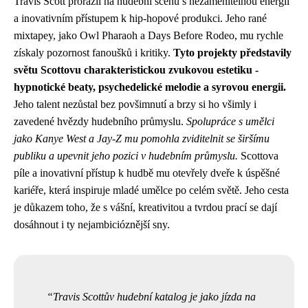
Travis Scott prorazil na hudební scénu s nezaměnitelnou energií
a inovativním přístupem k hip-hopové produkci. Jeho rané
mixtapey, jako Owl Pharaoh a Days Before Rodeo, mu rychle
získaly pozornost fanoušků i kritiky.
Tyto projekty představily
světu Scottovu charakteristickou zvukovou estetiku -
hypnotické beaty, psychedelické melodie a syrovou energii.
Jeho talent nezůstal bez povšimnutí a brzy si ho všimly i
zavedené hvězdy hudebního průmyslu.
Spolupráce s umělci
jako Kanye West a Jay-Z mu pomohla zviditelnit se širšímu
publiku a upevnit jeho pozici v hudebním průmyslu.
Scottova
píle a inovativní přístup k hudbě mu otevřely dveře k úspěšné
kariéře, která inspiruje mladé umělce po celém světě. Jeho cesta
je důkazem toho, že s vášní, kreativitou a tvrdou prací se dají
dosáhnout i ty nejambicióznější sny.
Travis Scottův hudební katalog je jako jízda na