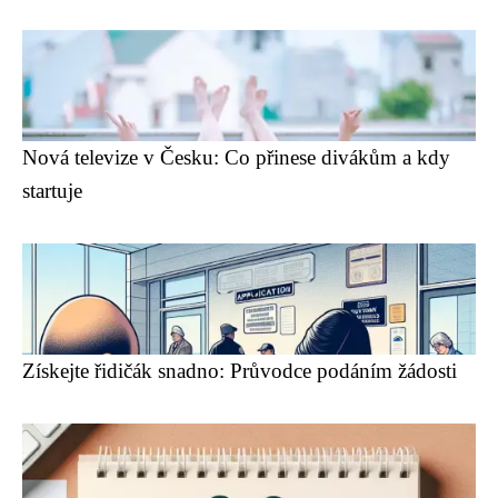
Nová televize v Česku: Co přinese divákům a kdy
startuje
Získejte řidičák snadno: Průvodce podáním žádosti