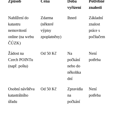
Způsob
Cena
Doba
Potřebné
vyřízení
znalosti
Nahlížení do
Zdarma
Ihned
Základní
katastru
(některé
znalost
nemovitostí
výpisy
práce s
online (na webu
zpoplatněny)
počítačem
ČÚZK)
Žádost na
Od 50 Kč
Na
Není
Czech POINTu
počkání
potřeba
(např. pošta)
nebo do
několika
dní
Osobní návštěva
Od 50 Kč
Zpravidla
Není
katastrálního
na
potřeba
úřadu
počkání