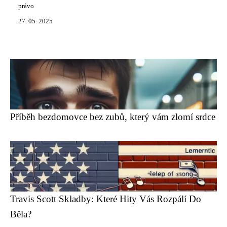
právo
27. 05. 2025
Příběh bezdomovce bez zubů, který vám zlomí srdce
Travis Scott Skladby: Které Hity Vás Rozpálí Do
Běla?