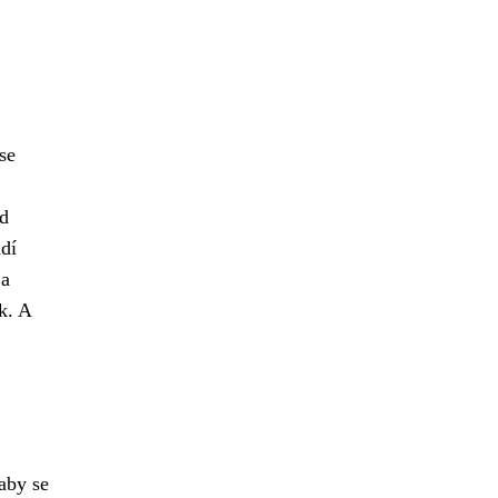
se
ad
dí
 a
k. A
aby se