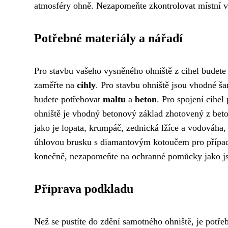
atmosféry ohně. Nezapomeňte zkontrolovat místní vy
Potřebné materiály a nářadí
Pro stavbu vašeho vysněného ohniště z cihel budete 
zaměřte na
cihly
. Pro stavbu ohniště jsou vhodné š
budete potřebovat
maltu
a
beton
. Pro spojení cihel
ohniště je vhodný betonový základ zhotovený z bet
jako je lopata, krumpáč, zednická lžíce a vodováha
úhlovou brusku s diamantovým kotoučem pro případné
konečně, nezapomeňte na ochranné pomůcky jako 
Příprava podkladu
Než se pustíte do zdění samotného ohniště, je potře