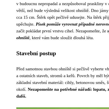
v budoucnu nepropadal a nezpůsoboval praskliny v 
větší, než bude výsledná velikost ohniště. Dno jámy
cca 15 cm. Štěrk opět pečlivě udusejte. Na štěrk při
upěchujte.
Písek pomůže vyrovnat případné nerovnos
začít pokládat první vrstvu cihel. Nezapomeňte, že
ohniště
, které vám bude sloužit dlouhá léta.
Stavební postup
Před samotnou stavbou ohniště si pečlivě vyberte 
a ostatních staveb, stromů a keřů. Povrch by měl bý
základní stavební materiál: cihly, betonovou směs, št
okolí.
Nezapomeňte na potřebné nářadí: lopatu, z
další.