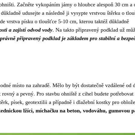
ohništi. Začněte vykopáním jámy o hloubce alespoň 30 cm a 
 důkladně udusejte a následně ji vysypte vrstvou štěrku o tlou
jde vrstva písku o tloušťce 5-10 cm, kterou taktéž důkladně
ti a zajistí odvod vody
. Na takto připravený podklad už mů
správně připravený podklad je základem pro stabilní a bezpe
vhodné místo na zahradě. Mělo by být dostatečně vzdálené od
t rovný a pevný. Pro stavbu ohniště z cihel budete potřebovat
ěrk, písek, geotextilii a případně i dlažební kostky pro oblož
ednickou lžíci, míchačku na beton, vodováhu, gumovou pa