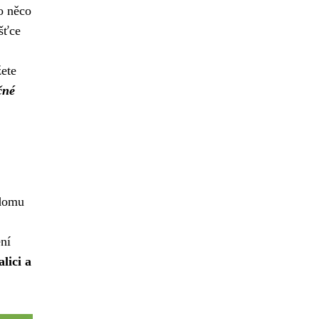
o něco
šťce
žete
čné
 domu
ení
lici a