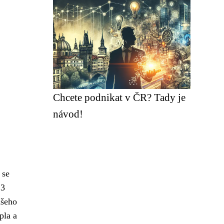
Chcete podnikat v ČR? Tady je
návod!
 se
 3
ašeho
pla a