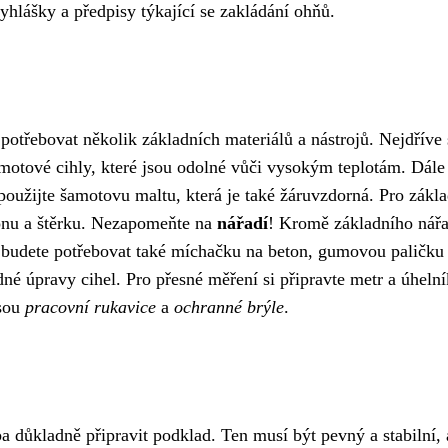
hlášky a předpisy týkající se zakládání ohňů.
potřebovat několik základních materiálů a nástrojů. Nejdříve 
amotové cihly, které jsou odolné vůči vysokým teplotám. Dále
 použijte šamotovu maltu, která je také žáruvzdorná. Pro zákl
onu a štěrku. Nezapomeňte na
nářadí
! Kromě základního nářa
, budete potřebovat také míchačku na beton, gumovou paličku
 úpravy cihel. Pro přesné měření si připravte metr a úhelní
jsou
pracovní rukavice
a
ochranné brýle
.
ba důkladně připravit podklad. Ten musí být pevný a stabilní, 