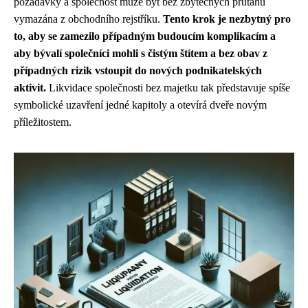
požadavky a společnost může být bez zbytečných průtahů
vymazána z obchodního rejstříku.
Tento krok je nezbytný pro
to, aby se zamezilo případným budoucím komplikacím a
aby bývalí společníci mohli s čistým štítem a bez obav z
případných rizik vstoupit do nových podnikatelských
aktivit.
Likvidace společnosti bez majetku tak představuje spíše
symbolické uzavření jedné kapitoly a otevírá dveře novým
příležitostem.