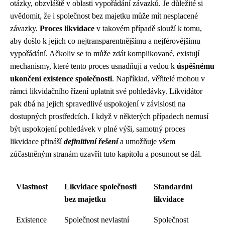
otázky, obzvláště v oblasti vypořádání závazků. Je důležité si
uvědomit, že i společnost bez majetku může mít nesplacené
závazky.
Proces likvidace
v takovém případě slouží k tomu,
aby došlo k jejich co nejtransparentnějšímu a nejférovějšímu
vypořádání. Ačkoliv se to může zdát komplikované, existují
mechanismy, které tento proces usnadňují a vedou k
úspěšnému
ukončení existence společnosti
. Například, věřitelé mohou v
rámci likvidačního řízení uplatnit své pohledávky. Likvidátor
pak dbá na jejich spravedlivé uspokojení v závislosti na
dostupných prostředcích. I když v některých případech nemusí
být uspokojení pohledávek v plné výši, samotný proces
likvidace přináší
definitivní řešení
a umožňuje všem
zúčastněným stranám uzavřít tuto kapitolu a posunout se dál.
Vlastnost
Likvidace společnosti
Standardní
bez majetku
likvidace
Existence
Společnost nevlastní
Společnost