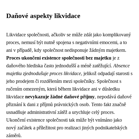
Daňové aspekty likvidace
Likvidace společnosti, ačkoliv se může zdát jako komplikovaný
proces, nemusí být nutně spojena s negativními emocemi, a to
ani v případě, kdy společnost nedisponuje žádným majetkem.
Proces ukončení existence společnosti bez majetku
je z
daňového hlediska často jednodušší a méně zatěžující.
Absence
majetku zjednodušuje proces likvidace
, jelikož odpadají starosti s
jeho prodejem či rozdělením mezi společníky. Společnost s
ručením omezeným, která během likvidace ani v důsledku
likvidace
nevykazuje žádné daňové příjmy
, nepodává daňové
přiznání k dani z příjmů právnických osob. Tento fakt značně
usnadňuje administrativní zátěž a urychluje celý proces.
Ukončení existence společnosti tak může být vnímáno jako
nový začátek a příležitost pro realizaci jiných podnikatelských
záměrů.