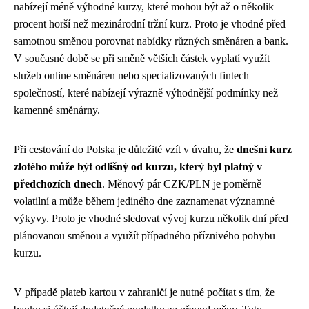
nabízejí méně výhodné kurzy, které mohou být až o několik
procent horší než mezinárodní tržní kurz. Proto je vhodné před
samotnou směnou porovnat nabídky různých směnáren a bank.
V současné době se při směně větších částek vyplatí využít
služeb online směnáren nebo specializovaných fintech
společností, které nabízejí výrazně výhodnější podmínky než
kamenné směnárny.
Při cestování do Polska je důležité vzít v úvahu, že
dnešní kurz
zlotého může být odlišný od kurzu, který byl platný v
předchozích dnech
. Měnový pár CZK/PLN je poměrně
volatilní a může během jediného dne zaznamenat významné
výkyvy. Proto je vhodné sledovat vývoj kurzu několik dní před
plánovanou směnou a využít případného příznivého pohybu
kurzu.
V případě plateb kartou v zahraničí je nutné počítat s tím, že