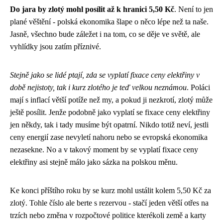
Do jara by zlotý mohl posílit až k hranici 5,50 Kč
. Není to jen
plané věštění - polská ekonomika šlape o něco lépe než ta naše.
Jasně, všechno bude záležet i na tom, co se děje ve světě, ale
vyhlídky jsou zatím příznivé.
Stejně jako se lidé ptají, zda se vyplatí fixace ceny elektřiny v
době nejistoty, tak i kurz zlotého je teď velkou neznámou
. Poláci
mají s inflací větší potíže než my, a pokud ji nezkrotí, zlotý může
ještě posílit. Jenže podobně jako
vyplatí se fixace ceny elektřiny
jen někdy, tak i tady musíme být opatrní. Nikdo totiž neví, jestli
ceny energií zase nevyletí nahoru nebo se evropská ekonomika
nezasekne. No a v takový moment by se vyplatí fixace ceny
elektřiny asi stejně málo jako sázka na polskou měnu.
Ke konci příštího roku by se kurz mohl ustálit kolem 5,50 Kč za
zlotý. Tohle číslo ale berte s rezervou - stačí jeden větší otřes na
trzích nebo změna v rozpočtové politice kterékoli země a karty