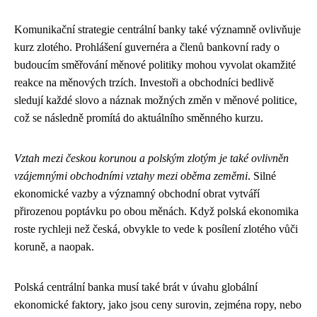
Komunikační strategie centrální banky také významně ovlivňuje
kurz zlotého. Prohlášení guvernéra a členů bankovní rady o
budoucím směřování měnové politiky mohou vyvolat okamžité
reakce na měnových trzích. Investoři a obchodníci bedlivě
sledují každé slovo a náznak možných změn v měnové politice,
což se následně promítá do aktuálního směnného kurzu.
Vztah mezi českou korunou a polským zlotým je také ovlivněn
vzájemnými obchodními vztahy mezi oběma zeměmi
. Silné
ekonomické vazby a významný obchodní obrat vytváří
přirozenou poptávku po obou měnách. Když polská ekonomika
roste rychleji než česká, obvykle to vede k posílení zlotého vůči
koruně, a naopak.
Polská centrální banka musí také brát v úvahu globální
ekonomické faktory, jako jsou ceny surovin, zejména ropy, nebo