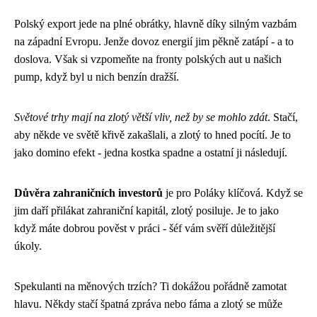
Polský export jede na plné obrátky, hlavně díky silným vazbám
na západní Evropu. Jenže dovoz energií jim pěkně zatápí - a to
doslova. Však si vzpomeňte na fronty polských aut u našich
pump, když byl u nich benzín dražší.
Světové trhy mají na zlotý větší vliv, než by se mohlo zdát
. Stačí,
aby někde ve světě křivě zakašlali, a zlotý to hned pocítí. Je to
jako domino efekt - jedna kostka spadne a ostatní ji následují.
Důvěra zahraničních investorů
je pro Poláky klíčová. Když se
jim daří přilákat zahraniční kapitál, zlotý posiluje. Je to jako
když máte dobrou pověst v práci - šéf vám svěří důležitější
úkoly.
Spekulanti na měnových trzích? Ti dokážou pořádně zamotat
hlavu. Někdy stačí špatná zpráva nebo fáma a zlotý se může