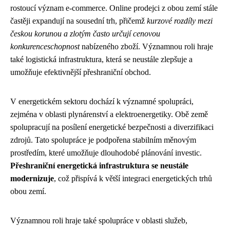
rostoucí význam e-commerce. Online prodejci z obou zemí stále
častěji expandují na sousední trh, přičemž
kurzové rozdíly mezi
českou korunou a zlotým často určují cenovou
konkurenceschopnost
nabízeného zboží. Významnou roli hraje
také logistická infrastruktura, která se neustále zlepšuje a
umožňuje efektivnější přeshraniční obchod.
V energetickém sektoru dochází k významné spolupráci,
zejména v oblasti plynárenství a elektroenergetiky. Obě země
spolupracují na posílení energetické bezpečnosti a diverzifikaci
zdrojů. Tato spolupráce je podpořena stabilním měnovým
prostředím, které umožňuje dlouhodobé plánování investic.
Přeshraniční energetická infrastruktura se neustále
modernizuje
, což přispívá k větší integraci energetických trhů
obou zemí.
Významnou roli hraje také spolupráce v oblasti služeb,