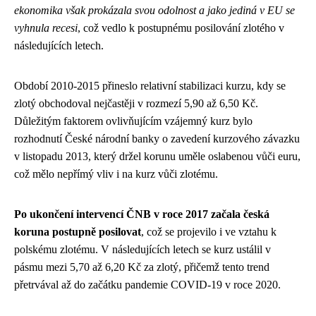
ekonomika však prokázala svou odolnost a jako jediná v EU se
vyhnula recesi
, což vedlo k postupnému posilování zlotého v
následujících letech.
Období 2010-2015 přineslo relativní stabilizaci kurzu, kdy se
zlotý obchodoval nejčastěji v rozmezí 5,90 až 6,50 Kč.
Důležitým faktorem ovlivňujícím vzájemný kurz bylo
rozhodnutí České národní banky o zavedení kurzového závazku
v listopadu 2013, který držel korunu uměle oslabenou vůči euru,
což mělo nepřímý vliv i na kurz vůči zlotému.
Po ukončení intervencí ČNB v roce 2017 začala česká
koruna postupně posilovat
, což se projevilo i ve vztahu k
polskému zlotému. V následujících letech se kurz ustálil v
pásmu mezi 5,70 až 6,20 Kč za zlotý, přičemž tento trend
přetrvával až do začátku pandemie COVID-19 v roce 2020.