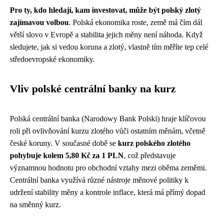
Pro ty, kdo hledají, kam investovat, může být polský zlotý
zajímavou volbou
. Polská ekonomika roste, země má čím dál
větší slovo v Evropě a stabilita jejich měny není náhoda. Když
sledujete, jak si vedou koruna a zlotý, vlastně tím měříte tep celé
středoevropské ekonomiky.
Vliv polské centrální banky na kurz
Polská centrální banka (Narodowy Bank Polski) hraje klíčovou
roli při ovlivňování kurzu zlotého vůči ostatním měnám, včetně
české koruny. V současné době se
kurz polského zlotého
pohybuje kolem 5,80 Kč za 1 PLN
, což představuje
významnou hodnotu pro obchodní vztahy mezi oběma zeměmi.
Centrální banka využívá různé nástroje měnové politiky k
udržení stability měny a kontrole inflace, která má přímý dopad
na směnný kurz.