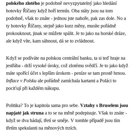
polského zlotého
je podobně nevyzpytatelný jako hledání
hotovky Říčany když hoří termín. Oba státy jsou na tom
podobně, však to znáte - jednou jste nahoře, pak zas dole. No a
ty hotovky Říčany, stejně jako kurz měny, musíte pořádně
prokouknout, jinak se můžete spálit. Je to jako na horské dráze,
ale když víte, kam sáhnout, dá se to zvládnout.
Když se podíváte na polskou centrální banku, ta si teď hraje na
jestřába - drží vysoké úroky, což zlotému svědčí. Je to jako když
máte spořící účet s lepším úrokem - peníze se tam prostě hrnou.
Inflace v Polsku
ale pořádně zamíchala kartami a Poláci to
pociťují při každém nákupu.
Politika? To je kapitola sama pro sebe.
Vztahy s Bruselem jsou
napjaté jak struna
a to se na měně podepisuje. Však to znáte -
když se dva hádají, třetí se směje. V tomhle případě jsou tím
třetím spekulanti na měnových trzích.