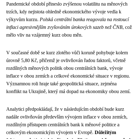
Pandemické období přineslo zvýšenou volatilitu na měnových
trzích, kdy nejistota ohledně ekonomického vývoje vedla k
výkyvům kurzu.
Polská centrální banka reagovala na rostoucí
inflaci agresivnějším zvyšováním úrokových sazeb než ČNB
, což
mělo vliv na vzájemný kurz obou měn.
V současné době se kurz zlotého vůči koruně pohybuje kolem
úrovně 5,80 Kč, přičemž je ovlivňován řadou faktorů, včetně
rozdílných měnových politik obou centrálních bank, vývoje
inflace v obou zemích a celkové ekonomické situace v regionu.
Významnou roli hraje také geopolitická situace, zejména
konflikt na Ukrajině, který má dopad na ekonomiky obou zemí.
Analytici předpokládají, že v následujícím období bude kurz
nadále ovlivňován především vývojem inflace v obou zemích,
rozdílným přístupem centrálních bank k měnové politice a
celkovým ekonomickým vývojem v Evropě.
Důležitým