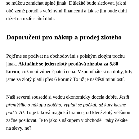
se můžou zamíchat úplně jinak. Důležité bude sledovat, jak si
obě země poradí s veřejnými financemi a jak se jim bude dařit
držet na uzdě státní dluh.
Doporučení pro nákup a prodej zlotého
Pojďme se podívat na obchodování s polským zlotým trochu
jinak.
Aktuálně se jeden zlotý prodává zhruba za 5,80
korun
, což není vůbec špatná cena. Vzpomínáte si na doby, kdy
jsme za zlotý platili přes 6 korun? To už je naštěstí minulostí.
Naši severní sousedé si vedou ekonomicky docela dobře.
Jestli
přemýšlíte o nákupu zlotého, vyplatí se počkat, až kurz klesne
pod 5,70
. To je taková magická hranice, od které zlotý většinou
začne posilovat. Je to jako s nákupem v obchodě - taky čekáte
na slevy, ne?