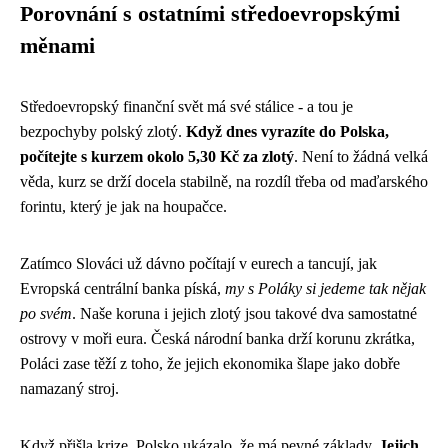
Porovnání s ostatními středoevropskými
měnami
Středoevropský finanční svět má své stálice - a tou je
bezpochyby polský zlotý.
Když dnes vyrazíte do Polska,
počítejte s kurzem okolo 5,30 Kč za zlotý
. Není to žádná velká
věda, kurz se drží docela stabilně, na rozdíl třeba od maďarského
forintu, který je jak na houpačce.
Zatímco Slováci už dávno počítají v eurech a tancují, jak
Evropská centrální banka píská,
my s Poláky si jedeme tak nějak
po svém
. Naše koruna i jejich zlotý jsou takové dva samostatné
ostrovy v moři eura. Česká národní banka drží korunu zkrátka,
Poláci zase těží z toho, že jejich ekonomika šlape jako dobře
namazaný stroj.
Když přišla krize, Polsko ukázalo, že má pevné základy.
Jejich