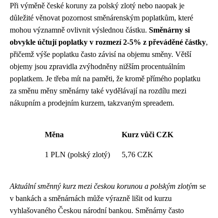
Při výměně české koruny za polský zlotý nebo naopak je
důležité věnovat pozornost směnárenským poplatkům, které
mohou významně ovlivnit výslednou částku.
Směnárny si
obvykle účtují poplatky v rozmezí 2-5% z převáděné částky
,
přičemž výše poplatku často závisí na objemu směny. Větší
objemy jsou zpravidla zvýhodněny nižším procentuálním
poplatkem. Je třeba mít na paměti, že kromě přímého poplatku
za směnu měny směnárny také vydělávají na rozdílu mezi
nákupním a prodejním kurzem, takzvaným spreadem.
Měna
Kurz vůči CZK
1 PLN (polský zlotý)
5,76 CZK
Aktuální směnný kurz mezi českou korunou a polským zlotým
se
v bankách a směnárnách může výrazně lišit od kurzu
vyhlašovaného Českou národní bankou. Směnárny často