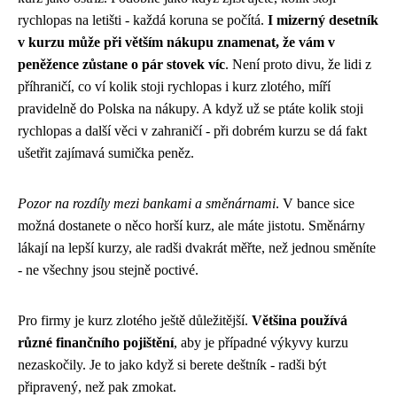
rychlopas na letišti - každá koruna se počítá.
I mizerný desetník
v kurzu může při větším nákupu znamenat, že vám v
peněžence zůstane o pár stovek víc
. Není proto divu, že lidi z
příhraničí, co ví
kolik stoji rychlopas
i kurz zlotého, míří
pravidelně do Polska na nákupy. A když už se ptáte kolik stoji
rychlopas a další věci v zahraničí - při dobrém kurzu se dá fakt
ušetřit zajímavá sumička peněz.
Pozor na rozdíly mezi bankami a směnárnami
. V bance sice
možná dostanete o něco horší kurz, ale máte jistotu. Směnárny
lákají na lepší kurzy, ale radši dvakrát měřte, než jednou směníte
- ne všechny jsou stejně poctivé.
Pro firmy je kurz zlotého ještě důležitější.
Většina používá
různé finančního pojištění
, aby je případné výkyvy kurzu
nezaskočily. Je to jako když si berete deštník - radši být
připravený, než pak zmokat.