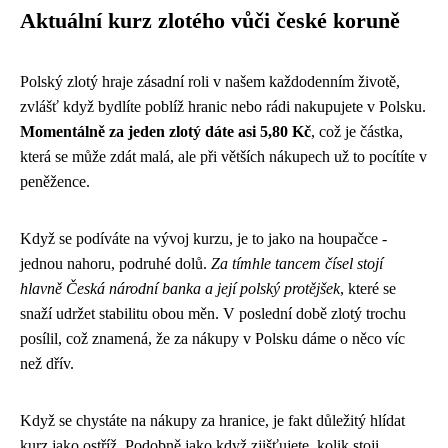
Aktuální kurz zlotého vůči české koruně
Polský zlotý hraje zásadní roli v našem každodenním životě,
zvlášť když bydlíte poblíž hranic nebo rádi nakupujete v Polsku.
Momentálně za jeden zlotý dáte asi 5,80 Kč
, což je částka,
která se může zdát malá, ale při větších nákupech už to pocítíte v
peněžence.
Když se podíváte na vývoj kurzu, je to jako na houpačce -
jednou nahoru, podruhé dolů.
Za tímhle tancem čísel stojí
hlavně Česká národní banka a její polský protějšek
, které se
snaží udržet stabilitu obou měn. V poslední době zlotý trochu
posílil, což znamená, že za nákupy v Polsku dáme o něco víc
než dřív.
Když se chystáte na nákupy za hranice, je fakt důležitý hlídat
kurz jako ostříž. Podobně jako když zjišťujete, kolik stoji