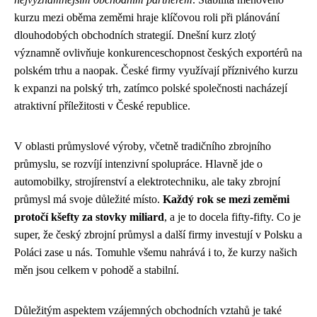
kurzu mezi oběma zeměmi hraje klíčovou roli při plánování
dlouhodobých obchodních strategií. Dnešní kurz zlotý
významně ovlivňuje konkurenceschopnost českých exportérů na
polském trhu a naopak. České firmy využívají příznivého kurzu
k expanzi na polský trh, zatímco polské společnosti nacházejí
atraktivní příležitosti v České republice.
V oblasti průmyslové výroby, včetně tradičního
zbrojního
průmyslu
, se rozvíjí intenzivní spolupráce. Hlavně jde o
automobilky, strojírenství a elektrotechniku, ale taky zbrojní
průmysl má svoje důležité místo.
Každý rok se mezi zeměmi
protočí kšefty za stovky miliard
, a je to docela fifty-fifty. Co je
super, že český zbrojní průmysl a další firmy investují v Polsku a
Poláci zase u nás. Tomuhle všemu nahrává i to, že kurzy našich
měn jsou celkem v pohodě a stabilní.
Důležitým aspektem vzájemných obchodních vztahů je také