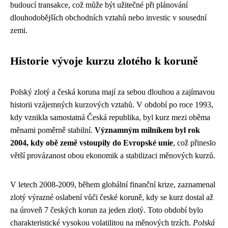
budoucí transakce, což může být užitečné při plánování
dlouhodobějších obchodních vztahů nebo investic v sousední
zemi.
Historie vývoje kurzu zlotého k koruně
Polský zlotý a česká koruna mají za sebou dlouhou a zajímavou
historii vzájemných kurzových vztahů. V období po roce 1993,
kdy vznikla samostatná Česká republika, byl kurz mezi oběma
měnami poměrně stabilní.
Významným milníkem byl rok
2004, kdy obě země vstoupily do Evropské unie
, což přineslo
větší provázanost obou ekonomik a stabilizaci měnových kurzů.
V letech 2008-2009, během globální finanční krize, zaznamenal
zlotý výrazné oslabení vůči české koruně, kdy se kurz dostal až
na úroveň 7 českých korun za jeden zlotý. Toto období bylo
charakteristické vysokou volatilitou na měnových trzích.
Polská