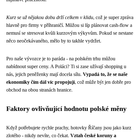
Kurz se už nějakou dobu drží celkem v klidu
, což je super zpráva
hlavně pro firmy v příhraničí. Můžou si líp plánovat cash-flow a
nemusí se stresovat kvůli kurzovým výkyvům. Pokud se nestane
něco neočekávaného, mělo by to takhle vydržet.
Pro naše vývozce je to paráda - na polském trhu můžou
nabídnout super ceny. A Poláci? Ti si zase užívají shopping u
nás, jejich peněženky mají docela sílu.
Vypadá to, že se naše
ekonomiky čím dál víc propojují
, což může být jen dobře pro
obchod na obou stranách hranice.
Faktory ovlivňující hodnotu polské měny
Když potřebujete rychle prachy,
hotovky Říčany
jsou jako kurz
zlotého - nikdy nevíte, co čekat.
Vztah české koruny a