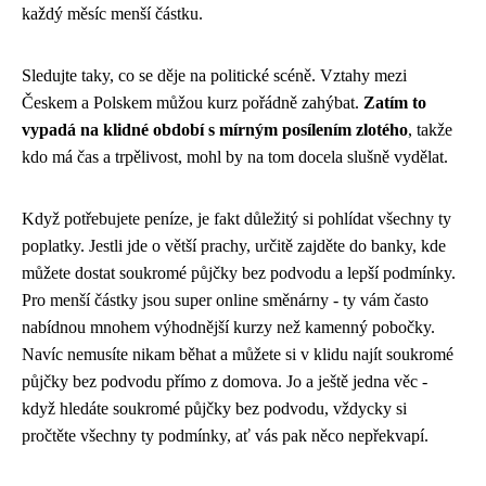
každý měsíc menší částku.
Sledujte taky, co se děje na politické scéně. Vztahy mezi
Českem a Polskem můžou kurz pořádně zahýbat.
Zatím to
vypadá na klidné období s mírným posílením zlotého
, takže
kdo má čas a trpělivost, mohl by na tom docela slušně vydělat.
Když potřebujete peníze, je fakt důležitý si pohlídat všechny ty
poplatky. Jestli jde o větší prachy, určitě zajděte do banky, kde
můžete dostat
soukromé půjčky bez podvodu
a lepší podmínky.
Pro menší částky jsou super online směnárny - ty vám často
nabídnou mnohem výhodnější kurzy než kamenný pobočky.
Navíc nemusíte nikam běhat a můžete si v klidu najít soukromé
půjčky bez podvodu přímo z domova. Jo a ještě jedna věc -
když hledáte soukromé půjčky bez podvodu, vždycky si
pročtěte všechny ty podmínky, ať vás pak něco nepřekvapí.