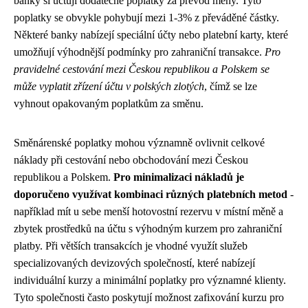
banky si účtují dodatečné poplatky za převod měny. Tyto
poplatky se obvykle pohybují mezi 1-3% z převáděné částky.
Některé banky nabízejí speciální účty nebo platební karty, které
umožňují výhodnější podmínky pro zahraniční transakce.
Pro
pravidelné cestování mezi Českou republikou a Polskem se
může vyplatit zřízení účtu v polských zlotých
, čímž se lze
vyhnout opakovaným poplatkům za směnu.
Směnárenské poplatky mohou významně ovlivnit celkové
náklady při cestování nebo obchodování mezi Českou
republikou a Polskem.
Pro minimalizaci nákladů je
doporučeno využívat kombinaci různých platebních metod
-
například mít u sebe menší hotovostní rezervu v místní měně a
zbytek prostředků na účtu s výhodným kurzem pro zahraniční
platby. Při větších transakcích je vhodné využít služeb
specializovaných devizových společností, které nabízejí
individuální kurzy a minimální poplatky pro významné klienty.
Tyto společnosti často poskytují možnost zafixování kurzu pro