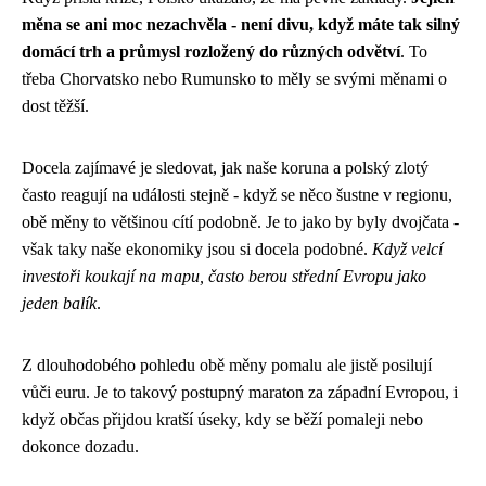
měna se ani moc nezachvěla - není divu, když máte tak silný
domácí trh a průmysl rozložený do různých odvětví
. To
třeba Chorvatsko nebo Rumunsko to měly se svými měnami o
dost těžší.
Docela zajímavé je sledovat, jak naše koruna a polský zlotý
často reagují na události stejně - když se něco šustne v regionu,
obě měny to většinou cítí podobně. Je to jako by byly dvojčata -
však taky naše ekonomiky jsou si docela podobné.
Když velcí
investoři koukají na mapu, často berou střední Evropu jako
jeden balík
.
Z dlouhodobého pohledu obě měny pomalu ale jistě posilují
vůči euru. Je to takový postupný maraton za západní Evropou, i
když občas přijdou kratší úseky, kdy se běží pomaleji nebo
dokonce dozadu.