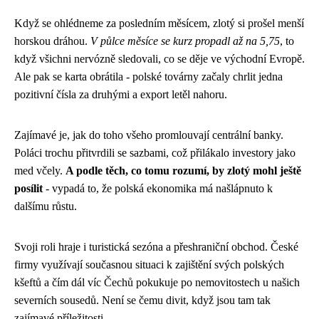
Když se ohlédneme za posledním měsícem, zlotý si prošel menší
horskou dráhou.
V půlce měsíce se kurz propadl až na 5,75
, to
když všichni nervózně sledovali, co se děje ve východní Evropě.
Ale pak se karta obrátila - polské továrny začaly chrlit jedna
pozitivní čísla za druhými a export letěl nahoru.
Zajímavé je, jak do toho všeho promlouvají centrální banky.
Poláci trochu přitvrdili se sazbami, což přilákalo investory jako
med včely.
A podle těch, co tomu rozumí, by zlotý mohl ještě
posílit
- vypadá to, že polská ekonomika má našlápnuto k
dalšímu růstu.
Svoji roli hraje i turistická sezóna a přeshraniční obchod. České
firmy využívají současnou situaci k zajištění svých polských
kšeftů a čím dál víc Čechů pokukuje po nemovitostech u našich
severních sousedů. Není se čemu divit, když jsou tam tak
zajímavé příležitosti.