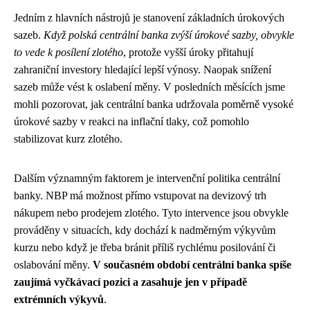
Jedním z hlavních nástrojů je stanovení základních úrokových
sazeb.
Když polská centrální banka zvýší úrokové sazby, obvykle
to vede k posílení zlotého
, protože vyšší úroky přitahují
zahraniční investory hledající lepší výnosy. Naopak snížení
sazeb může vést k oslabení měny. V posledních měsících jsme
mohli pozorovat, jak centrální banka udržovala poměrně vysoké
úrokové sazby v reakci na inflační tlaky, což pomohlo
stabilizovat kurz zlotého.
Dalším významným faktorem je intervenční politika centrální
banky. NBP má možnost přímo vstupovat na devizový trh
nákupem nebo prodejem zlotého. Tyto intervence jsou obvykle
prováděny v situacích, kdy dochází k nadměrným výkyvům
kurzu nebo když je třeba bránit příliš rychlému posilování či
oslabování měny.
V současném období centrální banka spíše
zaujímá vyčkávací pozici a zasahuje jen v případě
extrémních výkyvů
.