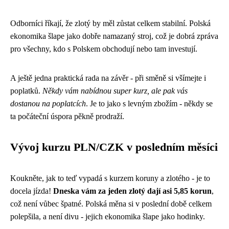
Odborníci říkají, že zlotý by měl zůstat celkem stabilní. Polská
ekonomika šlape jako dobře namazaný stroj, což je dobrá zpráva
pro všechny, kdo s Polskem obchodují nebo tam investují.
A ještě jedna praktická rada na závěr - při směně si všímejte i
poplatků.
Někdy vám nabídnou super kurz, ale pak vás
dostanou na poplatcích
. Je to jako s levným zbožím - někdy se
ta počáteční úspora pěkně prodraží.
Vývoj kurzu PLN/CZK v posledním měsíci
Koukněte, jak to teď vypadá s kurzem koruny a zlotého - je to
docela jízda!
Dneska vám za jeden zlotý dají asi 5,85 korun
,
což není vůbec špatné. Polská měna si v poslední době celkem
polepšila, a není divu - jejich ekonomika šlape jako hodinky.