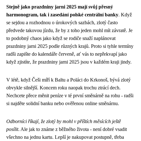
Stejně jako prazdniny jarni 2025 mají svůj
přesný
harmonogram
, tak i zasedání polské centrální banky
. Když
se sejdou a rozhodnou o úrokových sazbách, zlotý často
předvede takovou jízdu, že by z toho jeden mohl mít závratě. Je
to podobný chaos jako když se rodiče snaží naplánovat
prazdniny jarni 2025 podle různých krajů. Proto si tyhle termíny
radši zapište do kalendáře červeně, ať vás to nepřekvapí jako
když zjistíte, že prazdniny jarni 2025 jsou v každém kraji jindy.
V létě, když Češi míří k Baltu a Poláci do Krkonoš, bývá zlotý
obvykle silnější. Koncem roku naopak trochu ztrácí dech.
Nechcete přece měnit peníze v té první směnárně na rohu - radši
si najděte solidní banku nebo ověřenou online směnárnu.
Odborníci říkají, že zlotý by mohl v příštích měsících ještě
posílit
. Ale jak to známe z běžného života - není dobré vsadit
všechno na jednu kartu. Lepší je nakupovat postupně, třeba