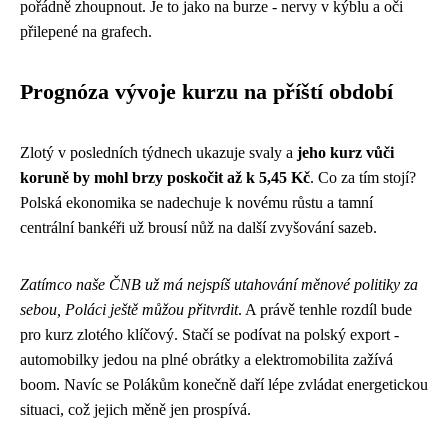
pořádně zhoupnout. Je to jako na burze - nervy v kýblu a oči
přilepené na grafech.
Prognóza vývoje kurzu na příští období
Zlotý v posledních týdnech ukazuje svaly a
jeho kurz vůči
koruně by mohl brzy poskočit až k 5,45 Kč
. Co za tím stojí?
Polská ekonomika se nadechuje k novému růstu a tamní
centrální bankéři už brousí nůž na další zvyšování sazeb.
Zatímco naše ČNB už má nejspíš utahování měnové politiky za
sebou, Poláci ještě můžou přitvrdit
. A právě tenhle rozdíl bude
pro kurz zlotého klíčový. Stačí se podívat na polský export -
automobilky jedou na plné obrátky a elektromobilita zažívá
boom. Navíc se Polákům konečně daří lépe zvládat energetickou
situaci, což jejich měně jen prospívá.