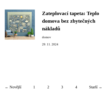
Zateplovací tapeta: Teplo
domova bez zbytečných
nákladů
domov
29. 11. 2024
← Novější
1
2
3
4
Starší →