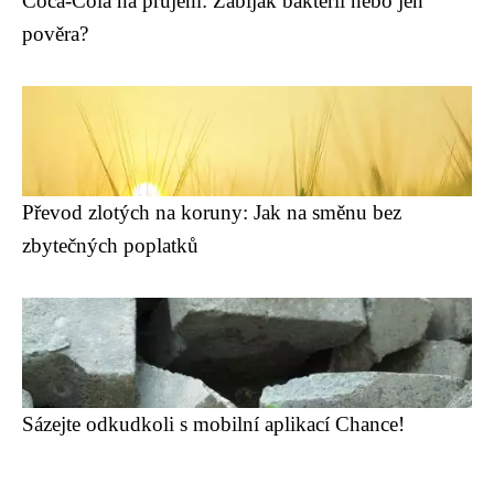
Coca-Cola na průjem: Zabiják bakterií nebo jen
pověra?
Převod zlotých na koruny: Jak na směnu bez
zbytečných poplatků
Sázejte odkudkoli s mobilní aplikací Chance!