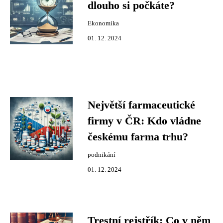
dlouho si počkáte?
Ekonomika
01. 12. 2024
Největší farmaceutické
firmy v ČR: Kdo vládne
českému farma trhu?
podnikání
01. 12. 2024
Trestní rejstřík: Co v něm