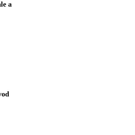
le a
vod