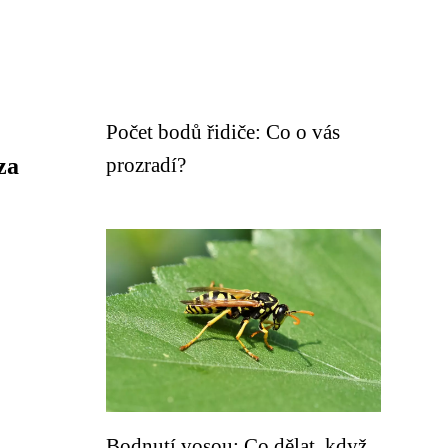
Počet bodů řidiče: Co o vás
za
prozradí?
Bodnutí vosou: Co dělat, když