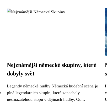
Nejznámější německé skupiny, které
dobyly svět
Legendy německé hudby Německá hudební scéna je
H
o
plná legendárních skupin, které zanechaly
v
nesmazatelnou stopu v dějinách hudby. Od...
U